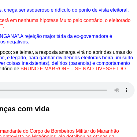
chega ser asqueroso e ridículo do ponto de vista eleitoral.
tecerá em nenhuma hipótese!
Muito pelo contrário, o eleitorado
”.
SENGANA”.
A rejeição majoritária da ex-governadora é
ros negativos.
poço; se teimar, a resposta amarga virá no abrir das urnas do
, e legado, para ganhar dividendos eleitorais beira um surto
r coisas inexistentes), delírios (paranoia) e comportamento
rtório de
BRUNO E MARRONE – SE NÃO TIVESSE IDO
nças com vida
comandante do Corpo de Bombeiros Militar do Maranhão
 entrevista ao Metrópoles, ele detalhou as etapas da