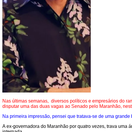
Nas últimas semanas, diversos políticos e empresários do r
disputar uma das duas vagas ao Senado pelo Maranhão, nest
Na primeira impressão, pensei que tratava-se de uma grande br
A ex-governadora do Maranhão por quatro vezes, trava uma ár
internada.