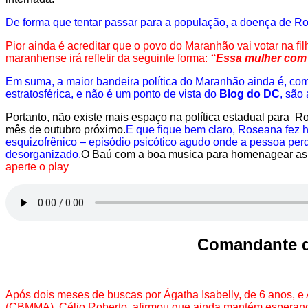
De forma que tentar passar para a população, a doença de Rose
Pior ainda é acreditar que o povo do Maranhão vai votar na f
maranhense irá refletir da seguinte forma:
“Essa mulher com t
Em suma, a maior bandeira política do Maranhão ainda é, co
estratosférica, e não é um ponto de vista do
Blog do DC
, são
Portanto, não existe mais espaço na política estadual para Ro
mês de outubro próximo.
E que fique bem claro, Roseana fez h
esquizofrênico – episódio psicótico agudo onde a pessoa perd
desorganizado.
O Baú com a boa musica para homenagear as m
aperte o play
Comandant
e 
Após dois meses de buscas por Ágatha Isabelly, de 6 anos, 
(CBMMA), Célio Roberto, afirmou que ainda mantém esperança d