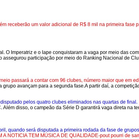
ém receberão um valor adicional de R$ 8 mil na primeira fase p
l. O Imperatriz e o Iape conquistaram a vaga por meio das co
lub assegurou participação por meio do Ranking Nacional de Cl
neio passará a contar com 96 clubes, número maior que em ediç
 grupo avançam para a segunda fase.A partir daí, a competiçã
disputado pelos quatro clubes eliminados nas quartas de final.
C. Além disso, o campeão da Série D garantirá vaga direta na te
abril, quando será disputada a primeira rodada da fase de grupo
 NOTICIA TEM MÚSICA DE QUALIDADE-pout pourri de samb