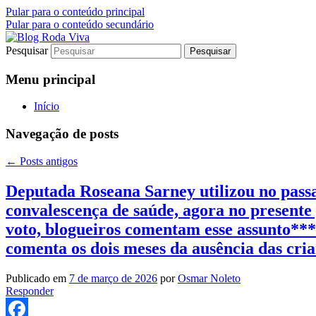
Pular para o conteúdo principal
Pular para o conteúdo secundário
Pesquisar
Jornalismo sério comprometido com a ver
Blog Roda Viva
Menu principal
Início
Navegação de posts
←
Posts antigos
Deputada Roseana Sarney utilizou no pass
convalescença de saúde, agora no presente 
voto, blogueiros comentam esse assunto*
comenta os dois meses da ausência das cri
Publicado em
7 de março de 2026
por
Osmar Noleto
Responder