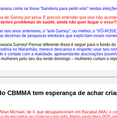
ana como se fosse “bandeira para pedir voto” nestas eleições, 
ilha de Sarney por pena. É preciso entender que isso não acon
antos problemas de saúde, ainda não quer largar o osso?!
mo nos anos anteriores, o “anti-Sarney”, ou melhor, o “XÔ-RO
 as dezenas de pesquisas eleitorais que explicitam esses núme
seana Sarney! Pensar diferente disso é seguir para o fundo do 
istória no Maranhão, merece descanso e respeito; usar seu nome
e o contato com a realidade, apresentando alucinações (ouvir/ve
ulheres pelo seu dia neste domingo – mulheres curtam o repe
do CBMMA tem esperança de achar cria
e Allan Michael, de 4, que desapareceram em Bacabal (MA), o 
e encontrar as crianças com vida. Nesta sexta-feira (6/3), em