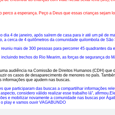
o perco a esperança. Peço a Deus que essas crianças sejam lo
 dia 4 de janeiro, após saírem de casa para ir até um pé de m
o, a cerca de 4 quilômetros da comunidade quilombola de São 
efa reuniu mais de 300 pessoas para percorrer 45 quadrantes da
, incluindo trechos do Rio Mearim, as forças de segurança do 
 uma audiência na Comissão de Direitos Humanos (CDH) que di
reduzir os casos de desaparecimento de menores no país. Tamb
is informações que ajudem nas buscas.
s que participaram das buscas a compartilhar informações rele
pecto, considero válido realizar esse trabalho lá”, afirmou.
El
operações e mobilizar novamente a comunidade nas buscas po
o play e vamos ouvir VAGABUNDO