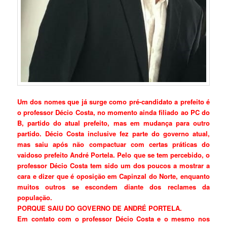
Um dos nomes que já surge como pré-candidato a prefeito é
o professor Décio Costa, no momento ainda filiado ao PC do
B, partido do atual prefeito, mas em mudança para outro
partido. Décio Costa inclusive fez parte do governo atual,
mas saiu após não compactuar com certas práticas do
vaidoso prefeito André Portela. Pelo que se tem percebido, o
professor Décio Costa tem sido um dos poucos a mostrar a
cara e dizer que é oposição em Capinzal do Norte, enquanto
muitos outros se escondem diante dos reclames da
população.
PORQUE SAIU DO GOVERNO DE ANDRÉ PORTELA.
Em contato com o professor Décio Costa e o mesmo nos