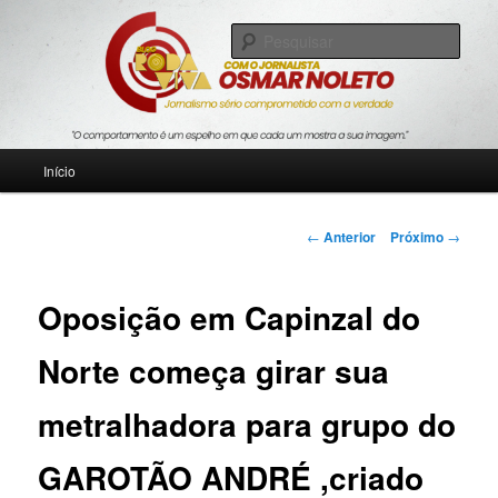
Pular
Jornalismo sério comprometido com a verdade
para
Pesqu
o
conteúdo
Blog Roda Viva
principal
Menu
Início
principal
Navegação
←
Anterior
Próximo
→
de
posts
Oposição em Capinzal do
Norte começa girar sua
metralhadora para grupo do
GAROTÃO ANDRÉ ,criado