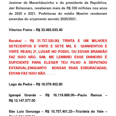
Josimar de Maranhãozinho e do presidente da República,
Jair Bolsonaro, receberam mais de R$ 330 milhões nos anos
de 2020 e 2021.
Prefeituras do médio Mearim receberam
emendas do orçamento secreto 2020/2021.
Vitorino Freire – R$ 33.065.633.40
Bacabal – R$ 31.727.520.00( TRINTA E UM MILHOES
SETECENTOS E VINTE E SETE MIL E QUINHENTOS E
VINTE REAIS) 2º..LUGAR NO PODIO, OU EDVAN BRANDÃO
FAZ ISSO NÃO, SIM, ME LEMBREI ESSE DINHEIRO É
SUFICIENTE PARA ELEGER TEU FILHO A DEPUTADO
ESTADUAL,ENQUANTO NOSSAS RUAS ESBURACADAS,
EDVAN FAZ ISSO NÃO.
. . . . .
Lago da Pedra – R$ 18.079.402.80
Igarapé Grande – R$ 16.119.889.00—
Paulo Ramos –
R$ 13.147.577.00
São Luís Gonzaga – R$ 10.757.401.23—
Trizidela do Vale –