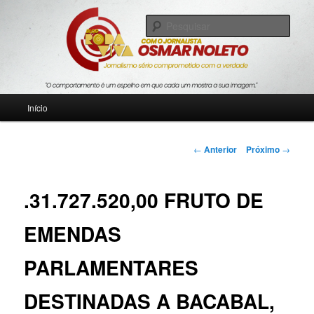
Pular
Jornalismo sério comprometido com a verdade
para
Pesqu
o
conteúdo
Blog Roda Viva
principal
Menu
Início
principal
Navegação
←
Anterior
Próximo
→
de
posts
.31.727.520,00 FRUTO DE
EMENDAS
PARLAMENTARES
DESTINADAS A BACABAL,