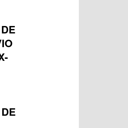
 DE
IO
X-
 DE