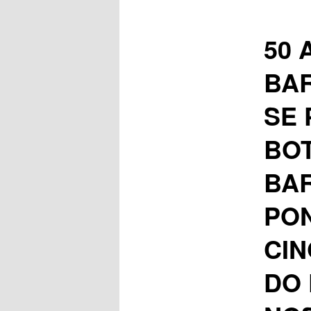
50 
BA
SE 
BO
BAR
PON
CI
DO 