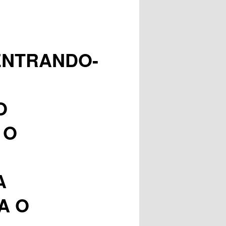
posts
ENTRANDO-
O
 O
A
A O