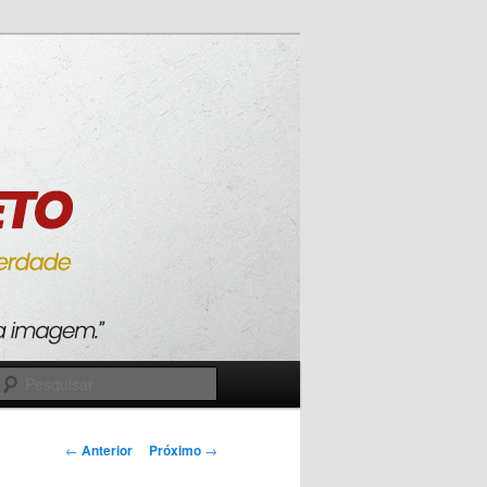
Pesquisar
Navegação
←
Anterior
Próximo
→
de