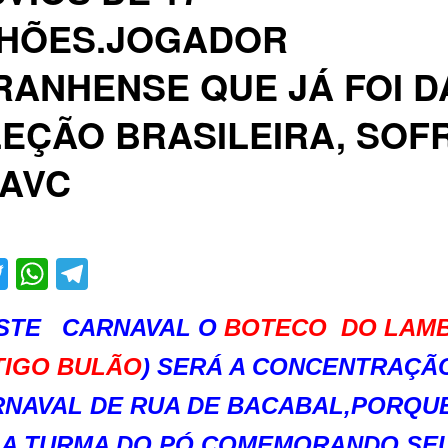
LHÕES.JOGADOR
ANHENSE QUE JÁ FOI D
EÇÃO BRASILEIRA, SOF
 AVC
acebook
Twitter
WhatsApp
Telegram
STE CARNAVAL O
BOTECO DO LAM
TIGO BULÃO
) SERÁ A CONCENTRAÇÃ
NAVAL DE RUA DE BACABAL,PORQU
 A TURMA DO PÓ COMEMORANDO SEU