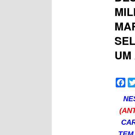
MI
MAR
SEL
UM
F
NE
(AN
CAR
TEM