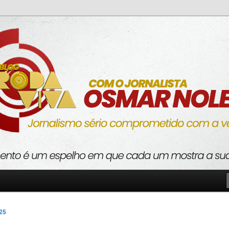
o com a verdade
va
025