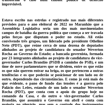
imprevisível.
Estava escrito nas estrelas e registrado nas mais diferentes
previsões para o ano eleitoral de 2022 no Maranhão que a
Assembleia Legislativa seria um dos mais movimentados
campos de batalha da guerra política que começa a ser travada
pelas forças que disputam o poder no estado. Ali estão
convivendo três grupos, um liderado pelo presidente Othelino
Neto (PDT), que reúne cerca de uma dezena de deputados
alinhados ao projeto de candidatura do senador Weverton
Rocha ao Governo do Estado; a bancada governista, formada
por 23 integrantes alinhados ao projeto de candidatura do vice-
governador Carlos Brandão (PSDB a caminho do PSB), e um
time de nove parlamentares que se dividem, entre os que estão
os que não querem entrar na briga, os que pertencem a outras
tendências e os que poderão se posicionar de um lado ou de
outro, dependendo das circunstâncias. E como já está mais do
que evidente, o pano de fundo das tensões é a guerra pelo
Palácio dos Leões, estando de um lado o senador Weverton
Rocha (PDT), que conta com o apoio do grupo hoje no
comando da Casa, e do outro o vice-governador Carlos
Brandão, que assumirá o Governo em abril e conta com
maioria no plenário, mas sem o controle dos instrumentos