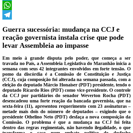
Twitter
WhatsApp
Telegram
Guerra sucessória: mudança na CCJ e
reação governista instala crise que pode
levar Assembleia ao impasse
Em meio à grande disputa pelo poder, que começa a ser
travada no País, a Assembleia Legislativa do Maranhão inicia a
semana com seus 42 integrantes envolvidos em forte tensão. O
pomo da discórdia é a Comissão de Constituição e Justiça
(CCJ), cuja composição foi alterada na semana passada, com a
eleição do deputado Márcio Honaiser (PDT) presidente, tendo o
deputado Ricardo Rios (PDT) como vice-presidente. O controle
da CCJ por partidários do senador Weverton Rocha (PDT)
desencadeou uma forte reação da bancada governista, que na
sexta-feira (11), apresentou requerimento com 23 assinaturas –
metade mais dois do número de deputados – exigindo que o
presidente Othelino Neto (PDT) desfaça a nova composição da
Comissão. O problema é que a mudança na CCJ foi feita
dentro das regras regimentais, não havendo ilegalidade, o que
transforma o caso num embate político de desfecho