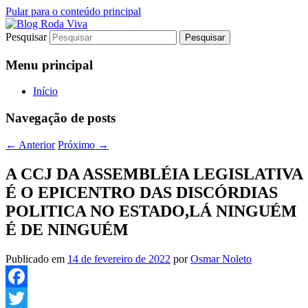
Pular para o conteúdo principal
Pesquisar
Jornalismo sério comprometido com a
Blog Roda Viva
verdade
Menu principal
Início
Navegação de posts
←
Anterior
Próximo
→
A CCJ DA ASSEMBLÉIA LEGISLATIVA
É O EPICENTRO DAS DISCÓRDIAS
POLITICA NO ESTADO,LÁ NINGUÉM
É DE NINGUÉM
Publicado em
14 de fevereiro de 2022
por
Osmar Noleto
Facebook