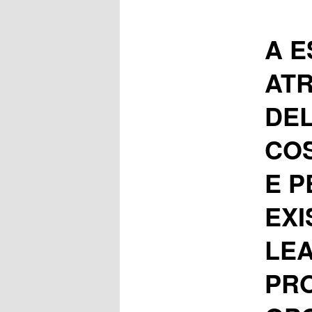
A 
ATR
DEL
COS
E P
EXI
LEA
PR