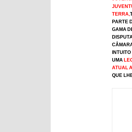
JUVENT
TERRA,
PARTE 
GAMA D
DISPUT
CÂMARA
INTUITO
UMA
LEG
ATUAL 
QUE LHE