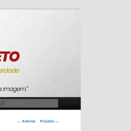
Pesquisar
Navegação
←
Anterior
Próximo
→
de