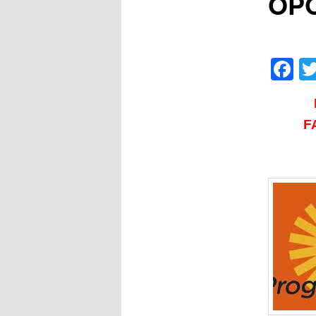
OP
F
F