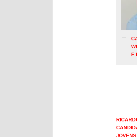
C
W
E
RICARD
CANDID
JOVENS