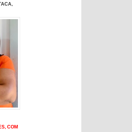
TACA,
ES, COM