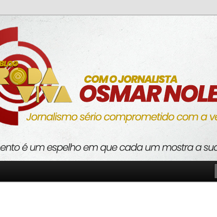
o com a verdade
va