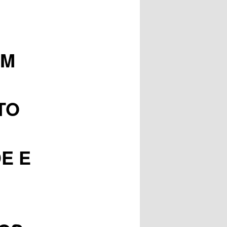
posts
UM
TO
E E