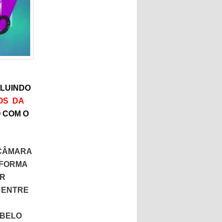
CLUINDO
OS DA
 COM O
 CÂMARA
EFORMA
OR
 ENTRE
 BELO