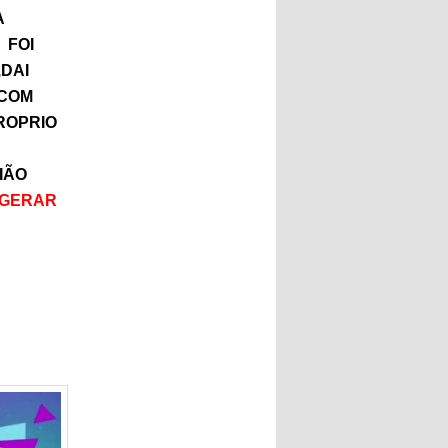
A
 FOI
DAI
 COM
PROPRIO
IÃO
GERAR