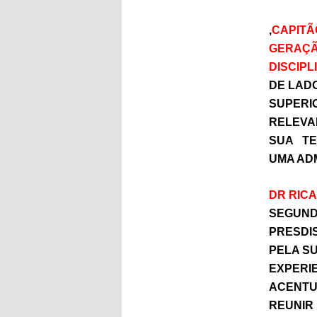
,
CAPITÃ
GERAÇÃ
DISCIP
DE LAD
SUPERI
RELEVA
SUA TE
UMA AD
DR RIC
SEGUND
PRESDI
PELA S
EXPERIE
ACENTU
REUNIR