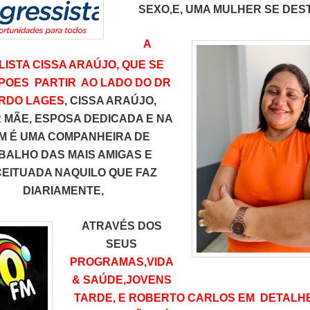
SEXO,E, UMA MULHER SE DES
A
LISTA CISSA ARAÚJO, QUE SE
POES PARTIR AO LADO DO DR
RDO LAGES
, CISSA ARAÚJO,
 MÃE, ESPOSA DEDICADA E NA
FM É UMA COMPANHEIRA DE
BALHO DAS MAIS AMIGAS E
EITUADA NAQUILO QUE FAZ
DIARIAMENTE,
ATRAVÉS DOS
SEUS
PROGRAMAS,VIDA
& SAÚDE,JOVENS
TARDE, E ROBERTO CARLOS EM DETALH