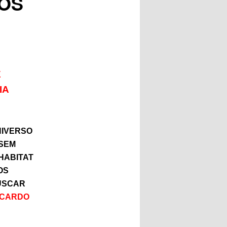
OS
E
IA
NIVERSO
SSEM
HABITAT
OS
USCAR
ICARDO