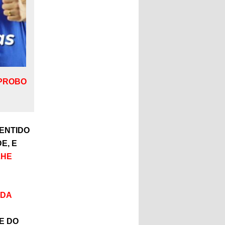
 PROBO
ENTIDO
E, E
LHE
 DA
E DO