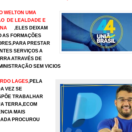
O WELTON UMA
O DE LEALDADE E
LINA
,ELES DEIXAM
O AS FORMAÇÕES
ORES,PARA PRESTAR
NTES SERVIÇOS A
RRA ATRAVÉS DE
MINISTRAÇÃO SEM VICIOS
ARDO LAGES
,PELA
A VEZ SE
SPÕE TRABALHAR
UA TERRA,ECOM
NCIA MAIS
ADA PROCUROU