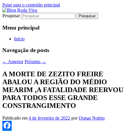
Pular para o conteúdo principal
Pesquisar
Jornalismo sério comprometido com a
Blog Roda Viva
verdade
Menu principal
Início
Navegação de posts
←
Anterior
Próximo
→
A MORTE DE ZEZITO FREIRE
ABALOU A REGIÃO DO MÉDIO
MEARIM ,A FATALIDADE REERVOU
PARA TODOS ESSE GRANDE
CONSTRANGIMENTO
Publicado em
4 de fevereiro de 2022
por
Osmar Noleto