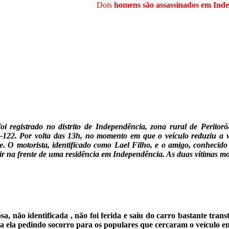
Dois
homens são assassinados em Indep
 foi registrado no distrito de Independência, zona rural de Peri
22. Por volta das 13h, no momento em que o veículo reduziu a ve
te. O motorista, identificado como Lael Filho, e o amigo, conhecido
idir na frente de uma residência em Independência. As duas vítimas
sa, não identificada , não foi ferida e saiu do carro bastante tr
ia ela pedindo socorro para os populares que cercaram o veículo 