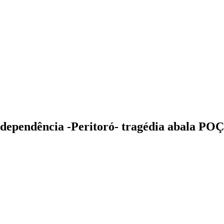
dade
Independência -Peritoró- tragédia abala