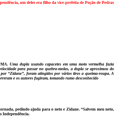
endência, um deles era filho da vice-prefeita de Poção de Pedras
toró/MA. Uma dupla usando capacetes em uma moto vermelha fazia
locidade para passar no quebra-molas, a dupla se aproximou do
 por “Zidane”, foram atingidos por vários tiros a queima-roupa. A
 morreram e os autores fugiram, tomando rumo desconhecido
anstornada, pedindo ajuda para o neto e Zidane. “Salvem meu neto,
em Independência.