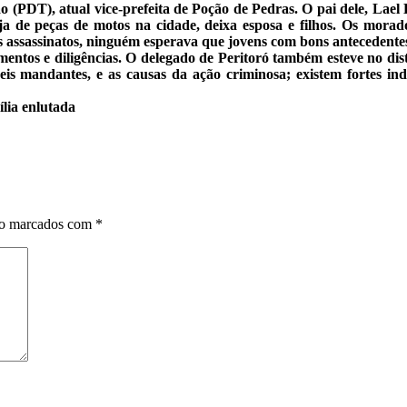
(PDT), atual vice-prefeita de Poção de Pedras. O pai dele, Lael Be
a de peças de motos na cidade, deixa esposa e filhos. Os mora
assassinatos, ninguém esperava que jovens com bons antecedentes 
imentos e diligências. O delegado de Peritoró também esteve no di
íveis mandantes, e as causas da ação criminosa; existem fortes 
lia enlutada
ão marcados com
*