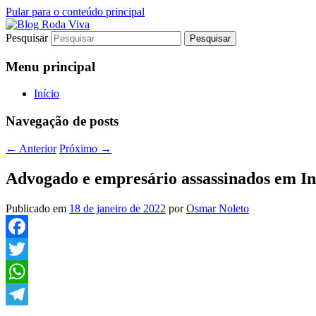
Pular para o conteúdo principal
Pesquisar
Jornalismo sério comprometido com a ver
Blog Roda Viva
Menu principal
Início
Navegação de posts
←
Anterior
Próximo
→
Advogado e empresário assassinados em 
Publicado em
18 de janeiro de 2022
por
Osmar Noleto
Facebook
Twitter
WhatsApp