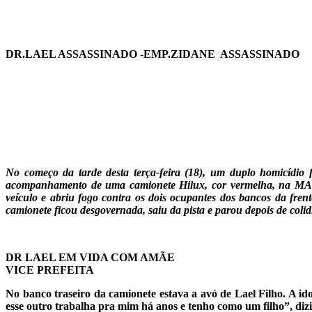
Telegram
DR.LAEL ASSASSINADO -EMP.ZIDANE ASSASSINADO
No começo da tarde desta terça-feira (18), um duplo homicídio
acompanhamento de uma camionete Hilux, cor vermelha, na MA-1
veículo e abriu fogo contra os dois ocupantes dos bancos da fren
camionete ficou desgovernada, saiu da pista e parou depois de col
DR LAEL EM VIDA COM AMÃE
VICE PREFEITA
No banco traseiro da camionete estava a avó de Lael Filho. A ido
esse outro trabalha pra mim há anos e tenho como um filho”, diz