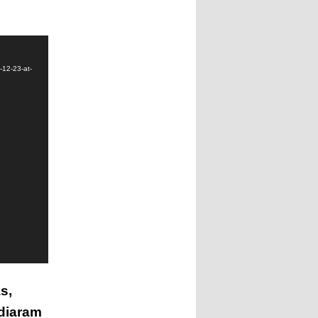
-12-23-at-
s,
udiaram