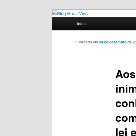
Pular
Jornalismo sério comprometid
para
Menu
Início
o
principal
Blog Roda Vi
conteúdo
principal
Publicado em
24 de dezembro de 2
Aos
ini
con
com
lei 