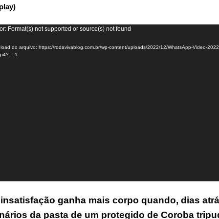
play)
or: Format(s) not supported or source(s) not found
load do arquivo: https://rodavivablog.com.br/wp-content/uploads/2022/12/WhatsApp-Video-2022
mp4?_=1
 insatisfação ganha mais corpo quando, dias atrá
nários da pasta de um protegido de Coroba trip