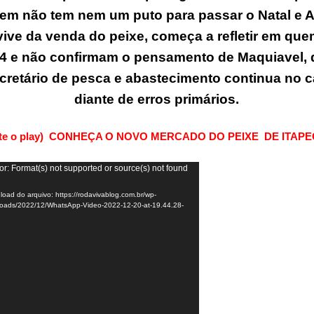
em não tem nem um puto para passar o Natal e A
ive da venda do peixe, começa a refletir em que
4 e não confirmam o pensamento de Maquiavel,
cretário de
pesca
e abastecimento continua no c
diante de erros primários.
rte o play) CONHEÇA O NOVO MERCADO DO PEIXE DE ITAP
or: Format(s) not supported or source(s) not found
oad do arquivo: https://rodavivablog.com.br/wp-
loads/2022/12/WhatsApp-Video-2022-12-20-at-19.44.28-