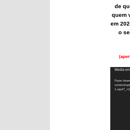
de qu
quem v
em 202
o se
(ape
Tocador
Media err
de
Fazer downl
vídeo
content/up
1.mp4?_=2