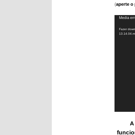
(
aperte o 
Tocador
Media err
de
Fazer down
vídeo
13.14.04.
A
funcio