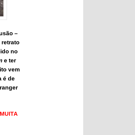
lusão –
 retrato
cido no
m
e ter
ito vem
a é de
 ranger
,MUITA