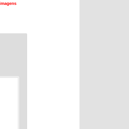
 imagens
*