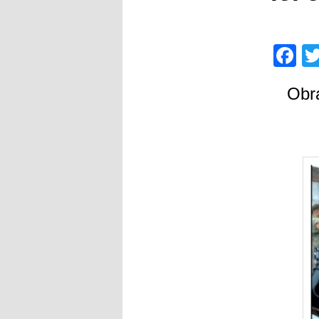
F
Obra