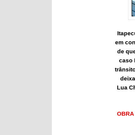
Itapec
em con
de que
caso 
trânsi
deixa
Lua Ch
OBRA 