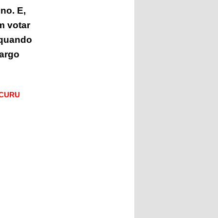
no. E,
m votar
 quando
argo
ECURU