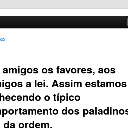
o com a verdade
va
022
 amigos os favores, aos
migos a lei. Assim estamos
hecendo o típico
portamento dos paladino
e da ordem.