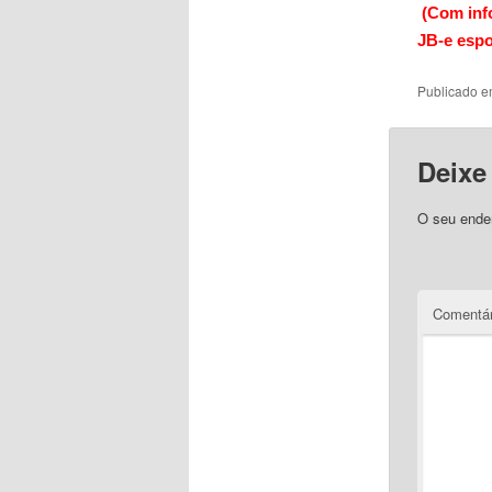
(Com inf
JB-e espo
Publicado 
Deixe
O seu ender
Comentár