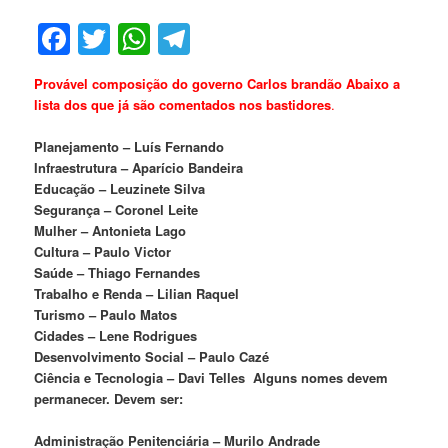
Facebook
Twitter
WhatsApp
Telegram
Provável composição do governo Carlos brandão Abaixo a
lista dos que já são comentados nos bastidores
.
Planejamento – Luís Fernando
Infraestrutura – Aparício Bandeira
Educação – Leuzinete Silva
Segurança – Coronel Leite
Mulher – Antonieta Lago
Cultura – Paulo Victor
Saúde – Thiago Fernandes
Trabalho e Renda – Lilian Raquel
Turismo – Paulo Matos
Cidades – Lene Rodrigues
Desenvolvimento Social – Paulo Cazé
Ciência e Tecnologia – Davi Telles
Alguns nomes devem
permanecer. Devem ser:
Administração Penitenciária – Murilo Andrade