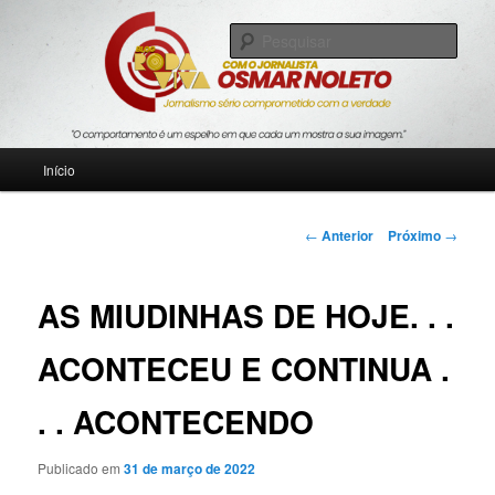
Pular
Jornalismo sério comprometido com a verdade
para
Pesqu
o
conteúdo
Blog Roda Viva
principal
Menu
Início
principal
Navegação
←
Anterior
Próximo
→
de
posts
AS MIUDINHAS DE HOJE. . .
ACONTECEU E CONTINUA .
. . ACONTECENDO
Publicado em
31 de março de 2022