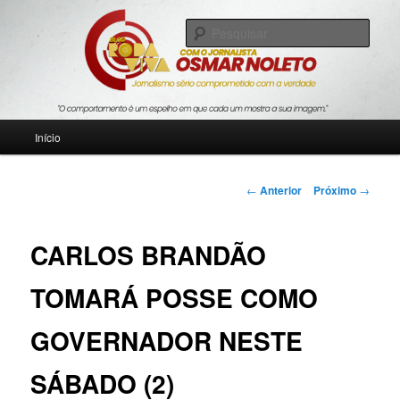
Pular
Jornalismo sério comprometido com a verdade
para
Pesqu
o
conteúdo
Blog Roda Viva
principal
Menu
Início
principal
Navegação
←
Anterior
Próximo
→
de
posts
CARLOS BRANDÃO
TOMARÁ POSSE COMO
GOVERNADOR NESTE
SÁBADO (2)