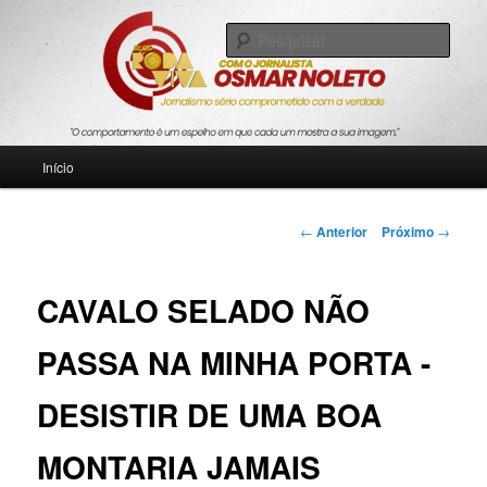
Pular
Jornalismo sério comprometido com a verdade
para
Pesqu
o
conteúdo
Blog Roda Viva
principal
Menu
Início
principal
Navegação
←
Anterior
Próximo
→
de
posts
CAVALO SELADO NÃO
PASSA NA MINHA PORTA -
DESISTIR DE UMA BOA
MONTARIA JAMAIS