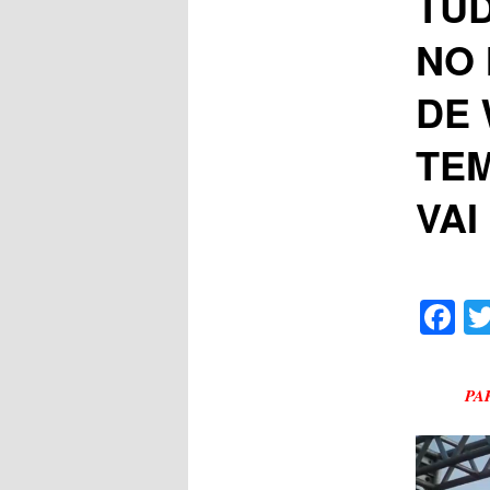
TUD
NO 
DE 
TE
VAI
F
PA
Tocador
de