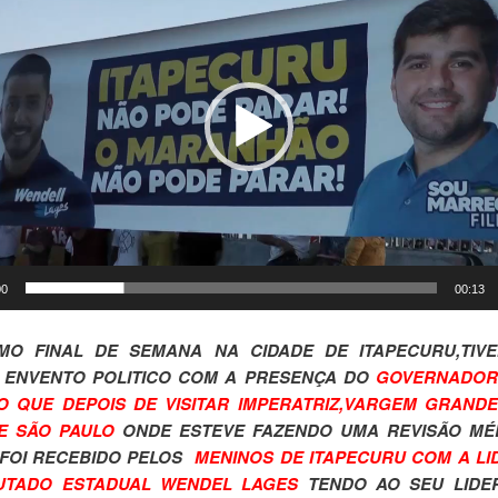
00
00:13
IMO FINAL DE SEMANA NA CIDADE DE ITAPECURU,TIV
 ENVENTO POLITICO COM A PRESENÇA DO
GOVERNADOR
 QUE DEPOIS DE VISITAR IMPERATRIZ,VARGEM GRAND
E SÃO PAULO
ONDE ESTEVE FAZENDO UMA REVISÃO MÉ
 FOI RECEBIDO PELOS
MENINOS DE ITAPECURU COM A L
UTADO ESTADUAL WENDEL LAGES
TENDO AO SEU LIDE