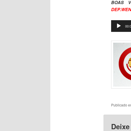
BOAS 
DEP.WEN
Tocador
00:
de
áudio
Publicado 
Deixe