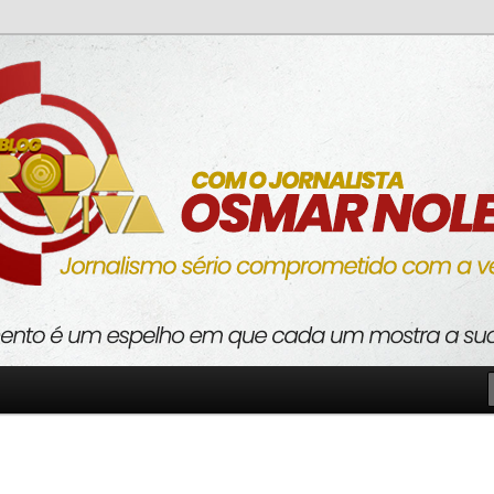
o com a verdade
va