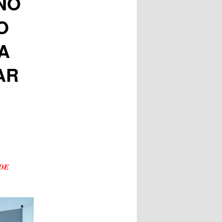
NO
O
A
AR
ODE