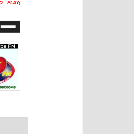
O PLAY(
para
o
baixo
volume.
para
Use
aumentar
as
ou
setas
diminuir
para
o
cima
volume.
ou
para
baixo
para
aumentar
ou
diminuir
o
volume.