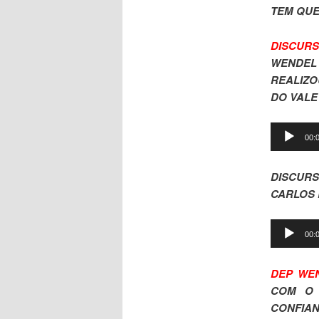
TEM QUE 
DISCURS
WENDEL
REALIZO
DO VALE
Tocador
00:
de
áudio
DISCUR
CARLOS
Tocador
00:
de
áudio
DEP WEN
COM O 
CONFIAN