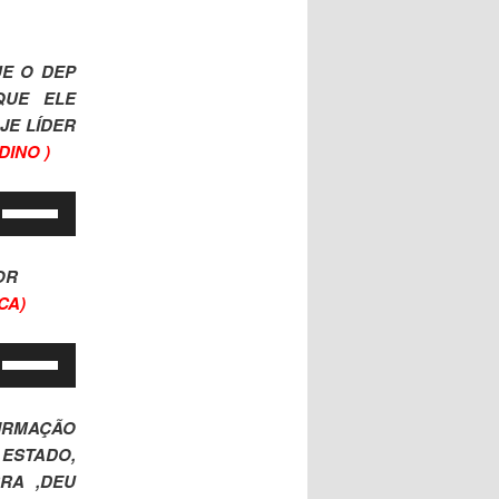
E O DEP
QUE ELE
JE LÍDER
DINO )
Use
as
setas
DOR
para
CA)
cima
ou
Use
para
as
baixo
setas
para
FIRMAÇÃO
para
aumentar
ESTADO,
cima
ou
RRA ,DEU
ou
diminuir