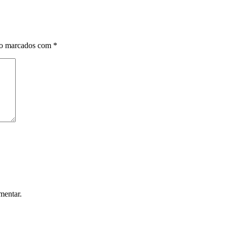
ão marcados com
*
mentar.