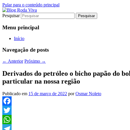
Pular para o conteúdo principal
Pesquisar
Jornalismo sério comprometido com a ver
Blog Roda Viva
Menu principal
Início
Navegação de posts
←
Anterior
Próximo
→
Derivados do petróleo o bicho papão do bol
particular na nossa região
Publicado em
15 de março de 2022
por
Osmar Noleto
Facebook
Twitter
WhatsApp