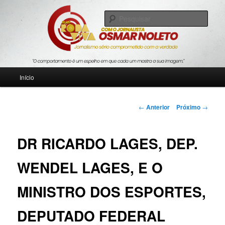
Pular
Jornalismo sério comprometido com a verdade
para
Pesqu
o
conteúdo
Blog Roda Viva
principal
Menu
Início
principal
Navegação
←
Anterior
Próximo
→
de
posts
DR RICARDO LAGES, DEP.
WENDEL LAGES, E O
MINISTRO DOS ESPORTES,
DEPUTADO FEDERAL