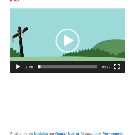
Tocador
de
vídeo
00:00
03:17
Publicado em
Notícias
por
Osmar Noleto
. Marque
Link Permanente
.