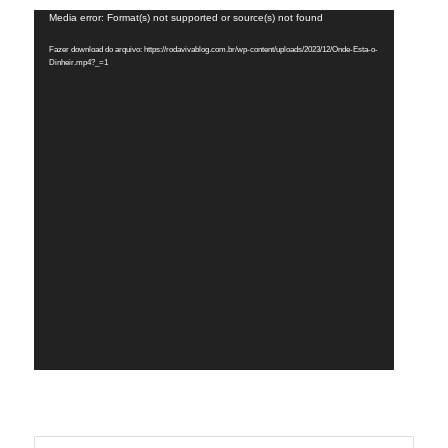
Tocador
Media error: Format(s) not supported or source(s) not found
de
Fazer download do arquivo: https://rodavivablog.com.br/wp-content/uploads/2023/12/Onde-Esta-o-
vídeo
Dinheir.mp4?_=1