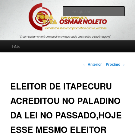
Pular
Jornalismo sério comprometido com a verdade
para
Pesqu
o
conteúdo
Blog Roda Viva
principal
Menu
Início
principal
Navegação
←
Anterior
Próximo
→
de
posts
ELEITOR DE ITAPECURU
ACREDITOU NO PALADINO
DA LEI NO PASSADO,HOJE
ESSE MESMO ELEITOR