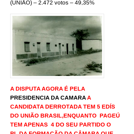
(UNIÃO) – 2.472 votos – 49,35%
A DISPUTA AGORA É PELA
PRESIDENCIA DA CAMARA
A
CANDIDATA DERROTADA TEM 5 EDÍS
DO UNIÃO BRASIL,ENQUANTO PAGEÚ
TEM APENAS 4 DO SEU PARTIDO O
PL,DA FORMAÇÃO DA CÂMARA QUE