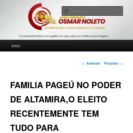
Pular
Jornalismo sério comprometido com a verdade
para
Pesqu
o
conteúdo
Blog Roda Viva
principal
Menu
Início
principal
Navegação
←
Anterior
Próximo
→
de
posts
FAMILIA PAGEÚ NO PODER
DE ALTAMIRA,O ELEITO
RECENTEMENTE TEM
TUDO PARA