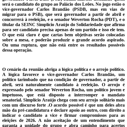
será o candidato do grupo ao Palácio dos Leões. No jogo estão o
vice-governador Carlos Brandão (PSDB, mas em vias de
migrar para o PSB), que será governador a partir de abril e
concorrerá à reeleição, e o senador Weverton Rocha (PDT), e o
titular da SEINC Simplício Araújo do Solidariedade que afirma
para ser candidato precisa apenas de um partido e isso ele tem.
O que está claro é que cartas bem objetivas serão colocadas
sobre a mesa, e poderão produzir o grande acordo aspirado.
Ou uma ruptura, que não está entre os resultados possíveis
dessa operação.
O cenário da reunião abriga a lógica política e o arrojo político.
A lógica favorece o vice-governador Carlos Brandão, um
político tarimbado que na condição de governador, a partir de
abril, será naturalmente candidato à reeleição. O arrojo é
expressado pelo senador Weverton Rocha, um político jovem e
impetuoso, que está disposto a interromper o mandato
senatorial. Simplício Araújo chega com seu arrojo solitário mais
com um discurso forte .O acordo possível é que um deles abra
mão da pré-candidatura e declare apoio ao outro, com direito a
indicar o candidato a vice e firmar compromissos para as
eleições de 2026. A não aceitação de um entendimento que
garanta a unidade do grupo e abra caminho para acertos