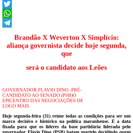
Facebook
Twitter
WhatsApp
Telegram
Brandão X Weverton X Simplício:
aliança governista decide hoje segunda,
que
será o candidato aos Leões
GOVERNADOR FLAVIO DINO -PRÉ-
CANDIDATO AO SENADO (PSB)O
EPICENTRO DAS NEGOCIAÇÕES DE
LOGO MAIS
Hoje segunda-feira (31) reúne todas as condições para ser um
marco decisivo e histórico na política maranhense. É a data
fixada para que os líderes da base partidária liderada pelo
governador Flávio Dino (PSB) batam martelo decidindo quem