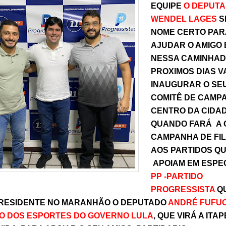
EQUIPE
O DEPUT
WENDEL LAGES
S
NOME CERTO PA
AJUDAR O AMIGO 
NESSA CAMINHADA
PROXIMOS DIAS V
INAUGURAR O SE
COMITÊ DE CAMP
CENTRO DA CIDAD
QUANDO FARÁ A
CAMPANHA DE FI
AOS PARTIDOS Q
APOIAM EM ESPEC
PP -PARTIDO
PROGRESSISTA
Q
RESIDENTE NO MARANHÃO O DEPUTADO
ANDRÉ FUFU
RO DOS ESPORTES DO GOVERNO LULA
, QUE VIRÁ A IT