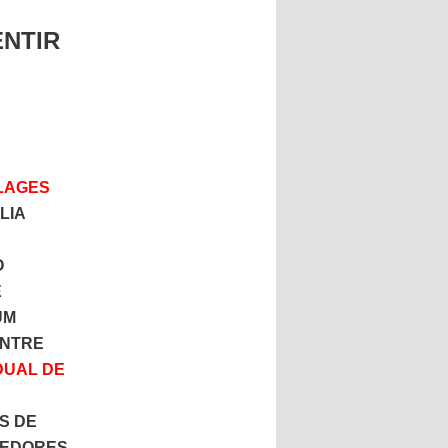
ENTIR
LAGES
LIA
O
E
UM
ENTRE
DUAL DE
S DE
REDORES