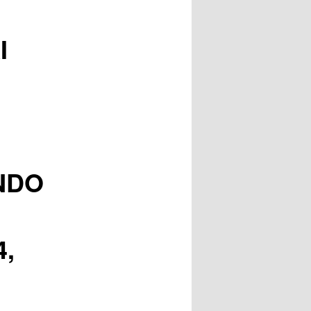
posts
I
NDO
4,