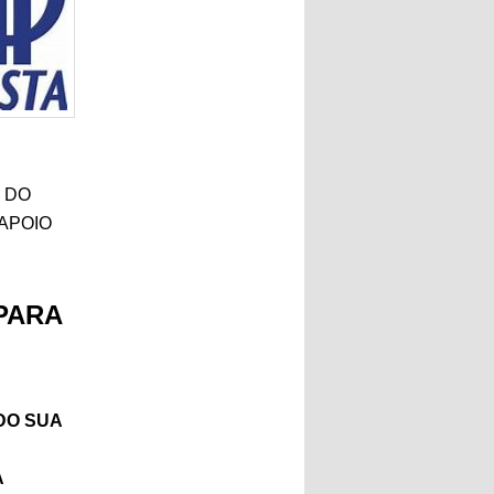
 DO
 APOIO
PARA
DO SUA
A