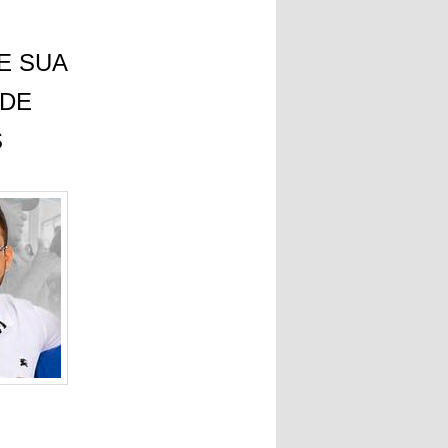
E SUA
 DE
S