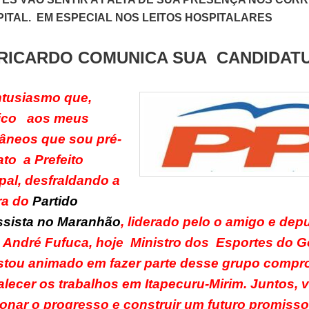
ITAL. EM ESPECIAL NOS LEITOS HOSPITALARES
 RICARDO COMUNICA SUA CANDIDAT
tusiasmo que,
ico aos meus
râneos que sou pré-
to a Prefeito
al, desfraldando a
ra do
Partido
ssista no Maranhão
, liderado pelo o amigo e dep
, André Fufuca, hoje Ministro dos Esportes do 
Estou animado em fazer parte desse grupo compr
alecer os trabalhos em Itapecuru-Mirim. Juntos,
onar o progresso e construir um futuro promisso