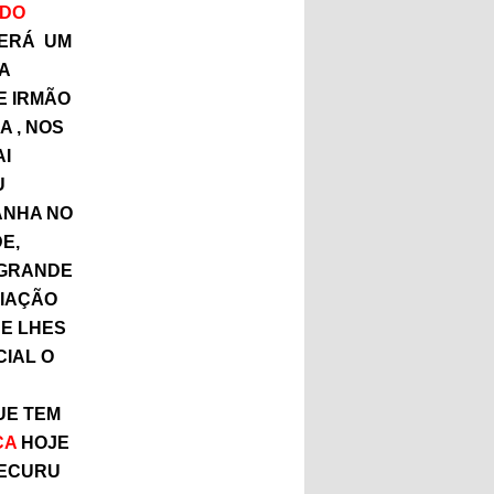
ADO
ERÁ UM
RA
E IRMÃO
 , NOS
AI
U
ANHA NO
E,
 GRANDE
LIAÇÃO
UE LHES
IAL O
UE TEM
CA
HOJE
APECURU