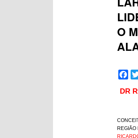
LAR
LID
O M
AL
F
DR 
CONCEI
REGIÃO
RICARD