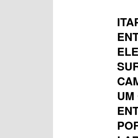
ITA
EN
ELE
SUR
CA
UM 
ENT
PO