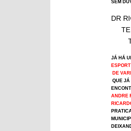
SEM DÚV
DR R
TE
JÁ HÁ 
ESPORT
DE VAR
QUE JÁ
ENCONT
ANDRE F
RICARD
PRATIC
MUNICI
DEIXAND