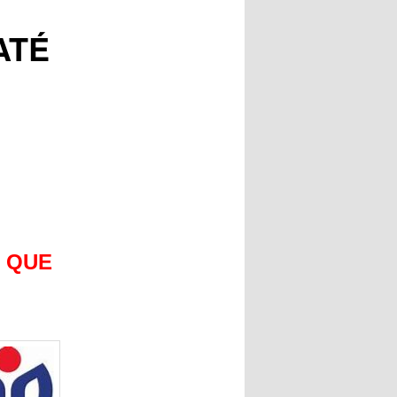
ATÉ
 QUE