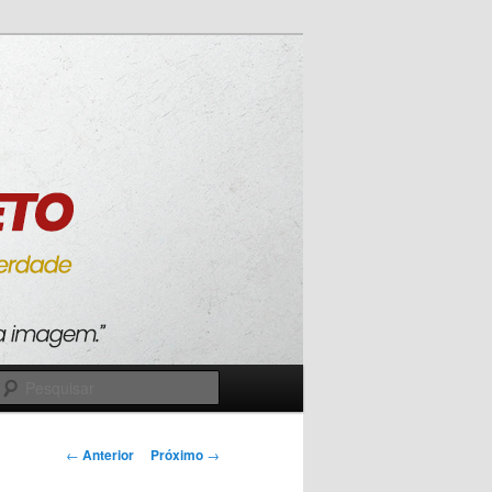
Pesquisar
Navegação
←
Anterior
Próximo
→
de