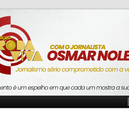
o com a verdade
va