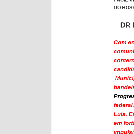
DO HOSP
DR
Com en
comun
conter
candida
Municip
bandei
Progre
federal
Lula. 
em fort
impulsi