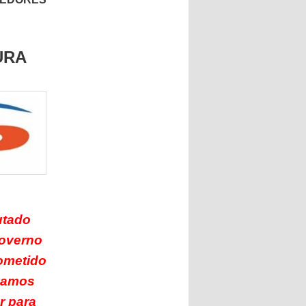
URA
utado
Governo
ometido
 vamos
r para