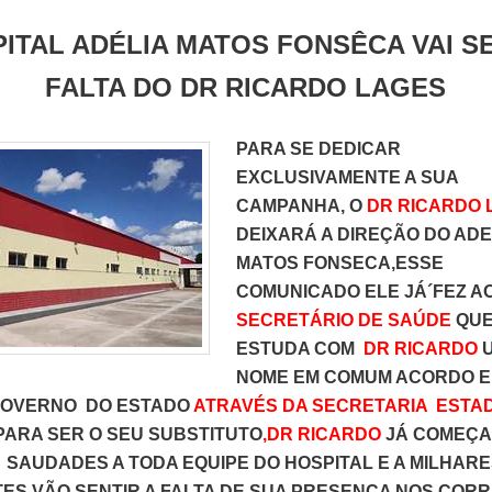
ITAL ADÉLIA MATOS FONSÊCA VAI S
FALTA DO DR RICARDO LAGES
PARA SE DEDICAR
EXCLUSIVAMENTE A SUA
CAMPANHA, O
DR RICARDO 
DEIXARÁ A DIREÇÃO DO ADE
MATOS FONSECA,ESSE
COMUNICADO ELE JÁ´FEZ A
SECRETÁRIO DE SAÚDE
QU
ESTUDA COM
DR RICARDO
NOME EM COMUM ACORDO 
GOVERNO DO ESTADO
ATRAVÉS DA SECRETARIA ESTA
PARA SER O SEU SUBSTITUTO
,DR RICARDO
JÁ COMEÇA
SAUDADES A TODA EQUIPE DO HOSPITAL E A MILHARE
TES VÃO SENTIR A FALTA DE SUA PRESENÇA NOS COR