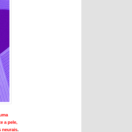
 uma
e a pele,
s neurais
.