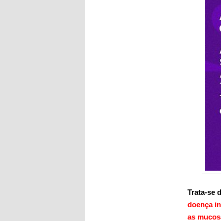
Trata-se
doença in
as mucosa