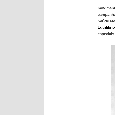
movimento
campanha 
Saúde Men
Equilíbrio
especiais