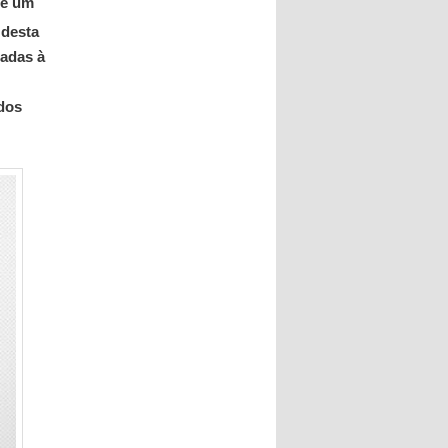
é um
 desta
adas à
ados