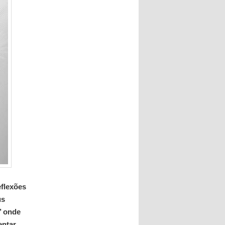
eflexões
us
’ onde
ntar.