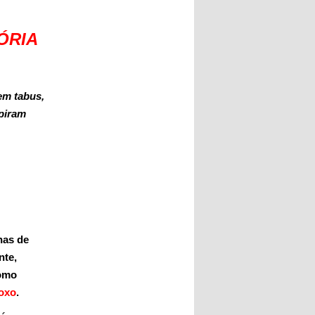
ÓRIA
em tabus,
piram
O
has de
nte,
como
roxo
.