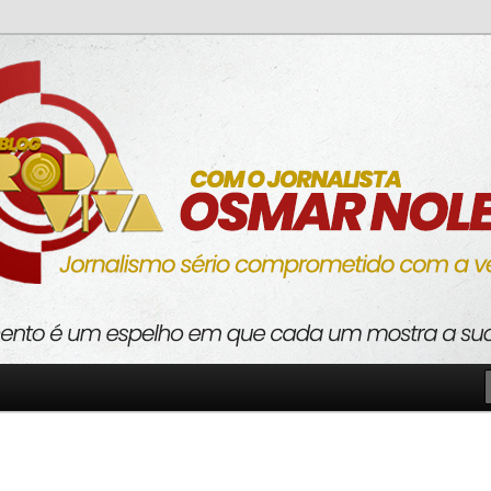
o com a verdade
va