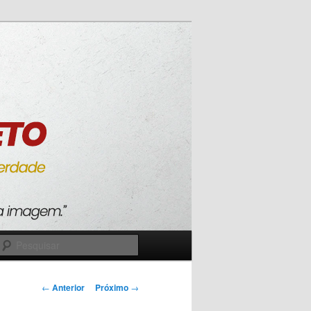
Pesquisar
Navegação
←
Anterior
Próximo
→
de