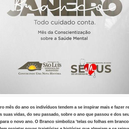
ro mês do ano os indivíduos tendem a se inspirar mais e fazer r
s suas vidas, do seu passado, sobre o ano que passou e dos se
 para o novo ano. O Branco simboliza ‘telas ou folhas em branco
em projetar novas trajetórias e histórias que almejam e se reinve