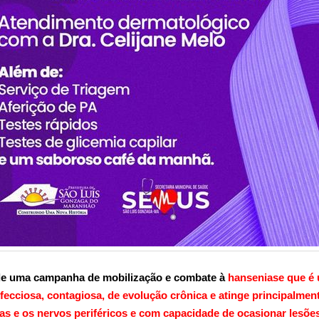
 de uma campanha de mobilização e combate à
hanseniase que é
fecciosa, contagiosa, de evolução crônica e atinge principalment
s e os nervos periféricos e com capacidade de ocasionar lesõe