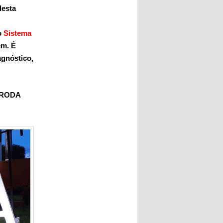
desta
o
Sistema
em. É
agnóstico,
 RODA