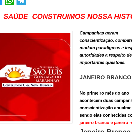
acebook
Twitter
WhatsApp
Telegram
 SAÚDE CONSTRUIMOS NOSSA HIST
Campanhas geram
conscientização, combat
mudam paradigmas e ins
autoridades a respeito de
importantes questões.
JANEIRO BRANC
No primeiro mês do ano
acontecem duas campan
conscientização anualme
sendo elas conhecidas 
janeiro branco e janeiro 
Janeiro Branco