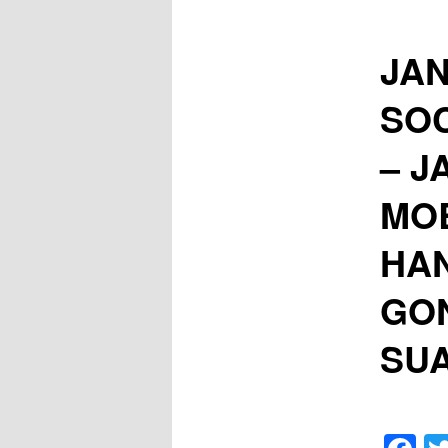
JA
SOC
– J
MOB
HAN
GO
SU