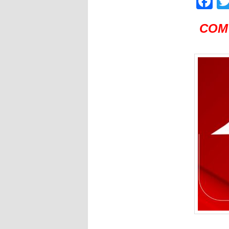
F
COM