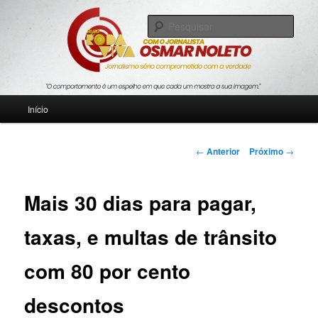
Pular
Jornalismo sério comprometido com a verdade
para
Pesqu
o
conteúdo
Blog Roda Viva
principal
Menu
Início
principal
Navegação
←
Anterior
Próximo
→
de
posts
Mais 30 dias para pagar,
taxas, e multas de trânsito
com 80 por cento
descontos