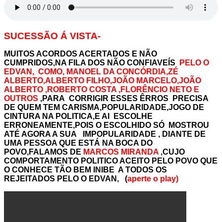
SUCESSÃO Á VISTA-
MUITOS ACORDOS ACERTADOS E NÃO
CUMPRIDOS,NA FILA DOS NÃO CONFIAVEÍS
PELO O
EDVAN, COMO, MANOEL DA CONCÓRDIA,ZÉ
ALBERTO,ALBERTO FILHO,JOÃO MARCELO,JOÃO
ALBERTO ,ROBERTO COSTA ,FLORÊNCIO NETO E
OUTROS
,PARA CORRIGIR ESSES ÊRROS PRECISA
DE QUEM TEM CARISMA,POPULARIDADE,JOGO DE
CINTURA NA POLITICA,E AI ESCOLHE
ERRONEAMENTE,POIS O ESCOLHIDO SÓ MOSTROU
ATÉ AGORA A SUA IMPOPULARIDADE , DIANTE DE
UMA PESSOA QUE ESTÁ NA BOCA DO
POVO,FALAMOS DE
MARCOS MIRANDA
,CUJO
COMPORTAMENTO POLITICO ACEITO PELO POVO QUE
O CONHECE TÃO BEM INIBE A TODOS OS
REJEITADOS PELO O EDVA
N
, (
aperte o play)