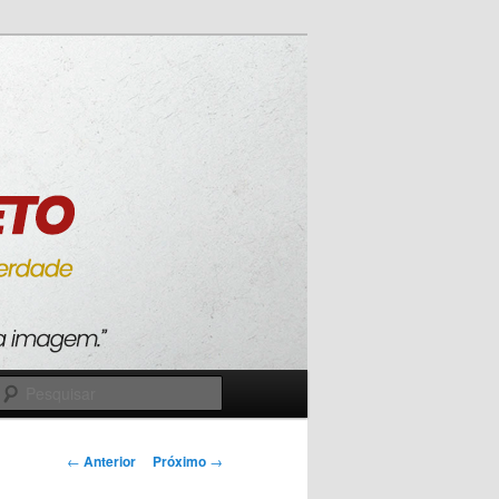
Pesquisar
Navegação
←
Anterior
Próximo
→
de