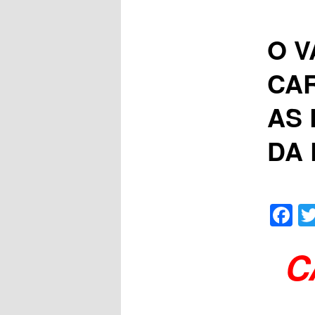
O V
CAR
AS 
DA 
F
C