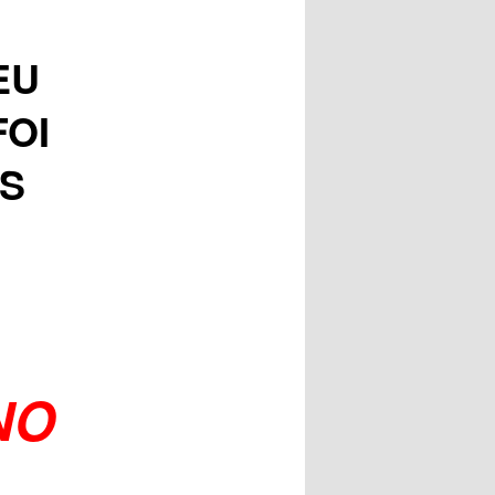
posts
EU
OI
ES
NO