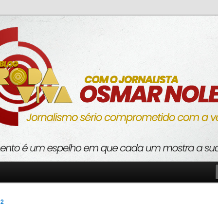
o com a verdade
va
22