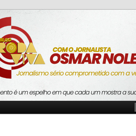
o com a verdade
va