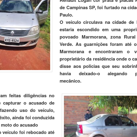
Renault Logan cor prata e placas 
de Campinas SP, foi furtado na cid
Paulo.
O veículo circulava na cidade de
estaria escondido em uma propr
povoado Marmorana, zona Rural
Verde.
As guarnições foram até 
Marmorana e encontraram o ve
proprietário da residência onde o ca
disse aos policias que seu sobrin
havia deixado-o alegando p
mecânico.
am feitas diligências no
de capturar o acusado de
 fazendo uso do veículo,
xito, ainda foi conduzida
 moto do acusado
o veículo foi rebocado até