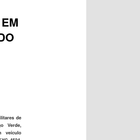
posts
 EM
DO
litares de
o Verde,
 veículo