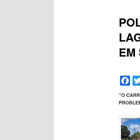
POL
LA
EM 
F
“O CARR
PROBLEM