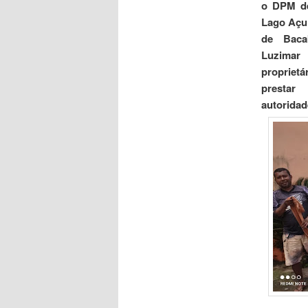
o DPM de
Lago Açu 
de Baca
Luzimar
propriet
prestar
autorida