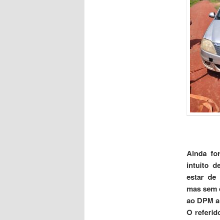
Ainda for
intuito 
estar de
mas sem ê
ao DPM a
O referid