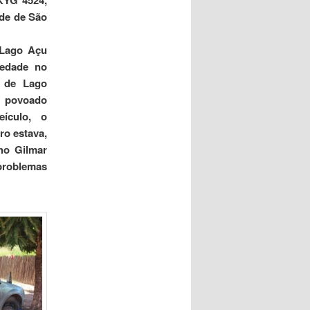
KYG 4524,
ade de São
 Lago Açu
iedade no
 de Lago
o povoado
ículo, o
ro estava,
ho Gilmar
roblemas