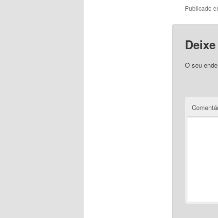
Publicado 
Deixe
O seu ender
Comentár