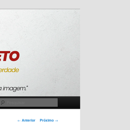
Pesquisar
Navegação
←
Anterior
Próximo
→
de