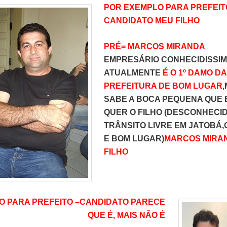
POR EXEMPLO PARA PREFEIT
CANDIDATO MEU FILHO
PRÉ= MARCOS MIRANDA
EMPRESÁRIO CONHECIDISSI
ATUALMENTE
É O 1º DAMO DA
PREFEITURA DE BOM LUGAR
,
SABE A BOCA PEQUENA QUE 
QUER O FILHO (DESCONHECI
TRÂNSITO LIVRE EM JATOBÁ,
E BOM LUGAR)
MARCOS MIRA
FILHO
O PARA PREFEITO –
CANDIDATO PARECE
QUE É, MAIS NÃO É