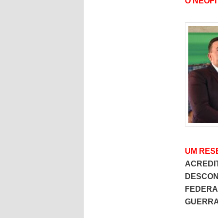
O NEÓFI
UM RES
ACREDI
DESCON
FEDERAL
GUERRA