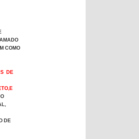
E
HAMADO
EM COMO
S DE
ETO,E
ÃO
L,
O DE