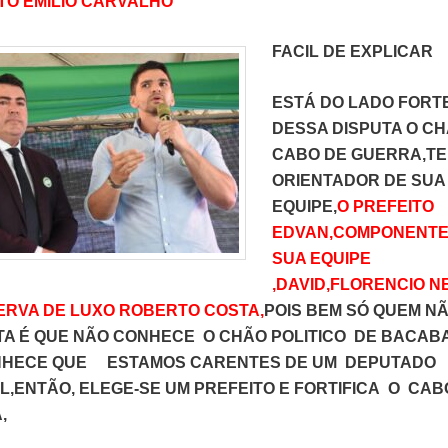
TO EMILIO CARVALHO
FACIL DE EXPLICAR
ESTÁ DO LADO FORT
DESSA DISPUTA O C
CABO DE GUERRA,T
ORIENTADOR DE SUA
EQUIPE,
O PREFEITO
EDVAN,COMPONENTE
SUA EQUIPE
,DAVID,FLORENCIO N
ERVA DE LUXO ROBERTO COSTA,
POIS BEM SÓ QUEM N
TA É QUE NÃO CONHECE O CHÃO POLITICO DE BACABA
HECE QUE ESTAMOS CARENTES DE UM DEPUTADO
,ENTÃO, ELEGE-SE UM PREFEITO E FORTIFICA O CAB
,