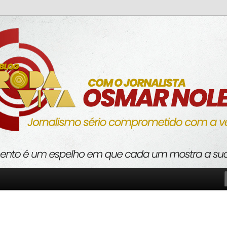
o com a verdade
va