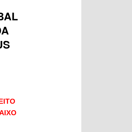
BAL
DA
US
EITO
AIXO