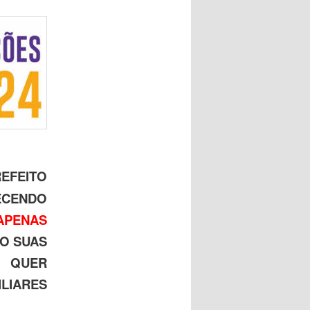
REFEITO
ECENDO
,APENAS
O SUAS
TO QUER
ILIARES