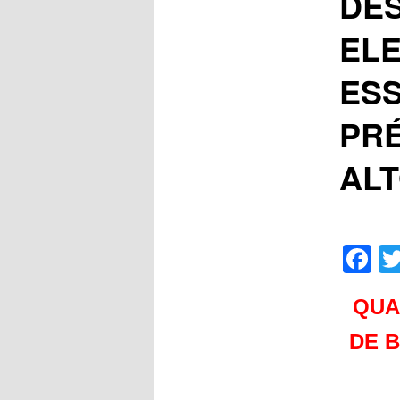
DE
ELE
ESS
PR
ALT
F
QUA
DE 