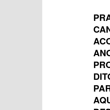
PRA
CA
ACO
ANO
PR
DIT
PAR
AQU