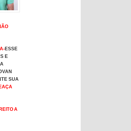
NÃO
A-
ESSE
S E
NA
EDVAN
NTE SUA
EAÇA
EITO A