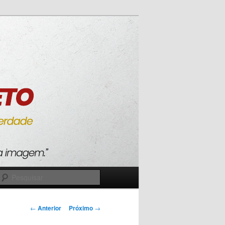
Pesquisar
Navegação
←
Anterior
Próximo
→
de