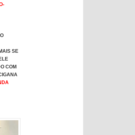
O-
MO
MAIS SE
ELE
DO COM
CIGANA
NDA