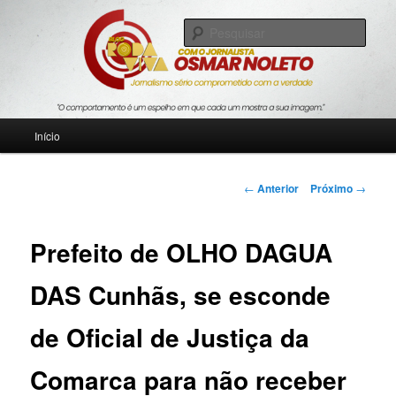
Pular
Jornalismo sério comprometido com a verdade
para
Pesqu
o
conteúdo
Blog Roda Viva
principal
Menu
Início
principal
Navegação
←
Anterior
Próximo
→
de
posts
Prefeito de OLHO DAGUA
DAS Cunhãs, se esconde
de Oficial de Justiça da
Comarca para não receber