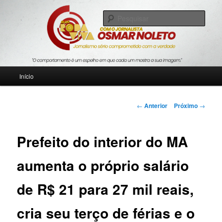
Pular
Jornalismo sério comprometido com a verdade
para
Pesqu
o
conteúdo
Blog Roda Viva
principal
Menu
Início
principal
Navegação
←
Anterior
Próximo
→
de
posts
Prefeito do interior do MA
aumenta o próprio salário
de R$ 21 para 27 mil reais,
cria seu terço de férias e o