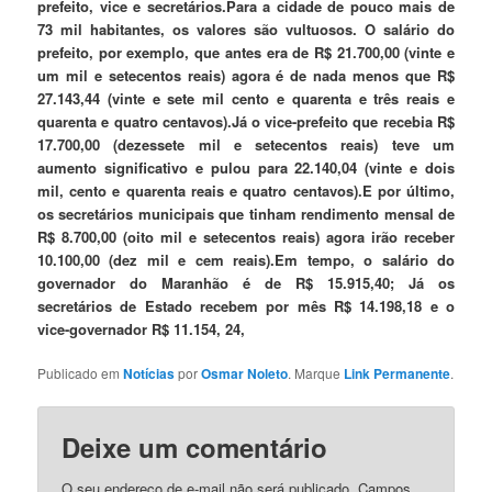
prefeito, vice e secretários.
Para a cidade de pouco mais de
73 mil habitantes, os valores são vultuosos. O salário do
prefeito, por exemplo, que antes era de R$ 21.700,00 (vinte e
um mil e setecentos reais) agora é de nada menos que R$
27.143,44 (vinte e sete mil cento e quarenta e três reais e
quarenta e quatro centavos).
Já o vice-prefeito que recebia R$
17.700,00 (dezessete mil e setecentos reais) teve um
aumento significativo e pulou para 22.140,04 (vinte e dois
mil, cento e quarenta reais e quatro centavos).
E por último,
os secretários municipais que tinham rendimento mensal de
R$ 8.700,00 (oito mil e setecentos reais) agora irão receber
10.100,00 (dez mil e cem reais).
Em tempo, o salário do
governador do Maranhão é de R$ 15.915,40; Já os
secretários de Estado recebem por mês R$ 14.198,18 e o
vice-governador R$ 11.154, 24,
Publicado em
Notícias
por
Osmar Noleto
. Marque
Link Permanente
.
Deixe um comentário
O seu endereço de e-mail não será publicado.
Campos