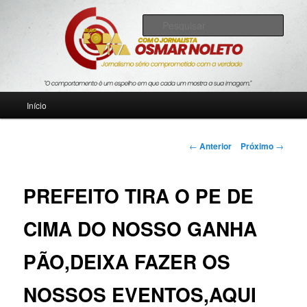
Pular
Jornalismo sério comprometido com a verdade
para
Pesqu
o
conteúdo
Blog Roda Viva
principal
Menu
Início
principal
Navegação
←
Anterior
Próximo
→
de
posts
PREFEITO TIRA O PE DE
CIMA DO NOSSO GANHA
PÃO,DEIXA FAZER OS
NOSSOS EVENTOS,AQUI