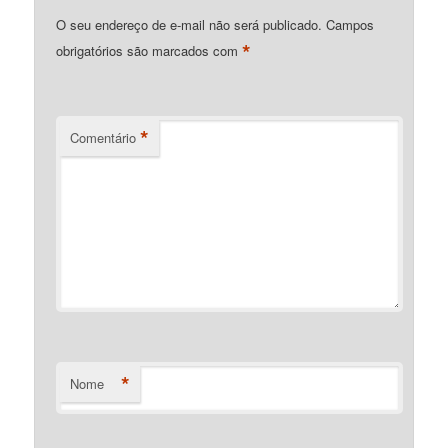
O seu endereço de e-mail não será publicado.
Campos
*
obrigatórios são marcados com
*
Comentário
*
Nome