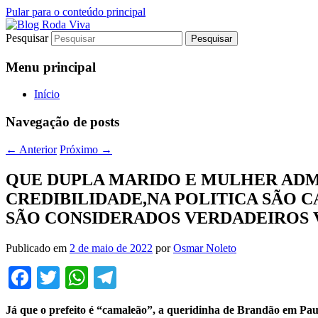
Pular para o conteúdo principal
Pesquisar
Jornalismo sério comprometido com a ver
Blog Roda Viva
Menu principal
Início
Navegação de posts
←
Anterior
Próximo
→
QUE DUPLA MARIDO E MULHER ADM
CREDIBILIDADE,NA POLITICA SÃO 
SÃO CONSIDERADOS VERDADEIROS V
Publicado em
2 de maio de 2022
por
Osmar Noleto
Facebook
Twitter
WhatsApp
Telegram
Já que o prefeito é “camaleão”, a queridinha de Brandão em Pa