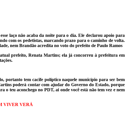
sse laço não acaba da noite para o dia. Ele declarou apoio para
sando com os pedetistas, marcando prazo para o caminho
de volta.
ade, nem Brandão acredita no voto do prefeito de Paulo Ramos
ual prefeito, Renata Martins; ela já concorreu à prefeitura em
tações.
o, portanto tem cacife políptico naquele município para ser bem
Martins poderá contar com ajudar do Governo do Estado, porque
ra o teu aconchego no PDT, ai onde você está não tem vez e nem
EM VIVER VERÁ