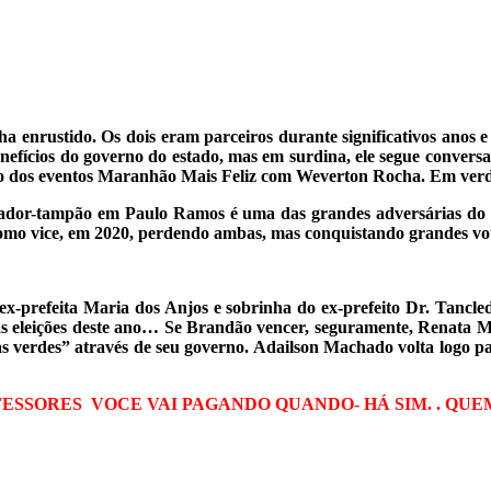
enrustido. Os dois eram parceiros durante significativos anos e e
nefícios do governo do estado, mas em surdina, ele segue conver
do dos eventos Maranhão Mais Feliz com Weverton Rocha. Em verd
ador-tampão em Paulo Ramos é uma das grandes adversárias do at
como vice, em 2020, perdendo ambas, mas conquistando grandes vo
ex-prefeita Maria dos Anjos e sobrinha do ex-prefeito Dr. Tancled
 as eleições deste ano… Se Brandão vencer, seguramente, Renata 
s verdes” através de seu governo. Adailson Machado volta logo pa
ESSORES VOCE VAI PAGANDO QUANDO- HÁ SIM. . QU