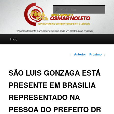
Pular
Jornalismo sério comprometido com a verdade
para
Pesqu
o
conteúdo
Blog Roda Viva
principal
Menu
Início
principal
Navegação
←
Anterior
Próximo
→
de
posts
SÃO LUIS GONZAGA ESTÁ
PRESENTE EM BRASILIA
REPRESENTADO NA
PESSOA DO PREFEITO DR