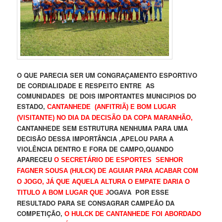
O QUE PARECIA SER UM CONGRAÇAMENTO ESPORTIVO
DE CORDIALIDADE E RESPEITO ENTRE AS
COMUNIDADES DE DOIS IMPORTANTES MUNICIPIOS DO
ESTADO,
CANTANHEDE (ANFITRIÃ) E BOM LUGAR
(VISITANTE) NO DIA DA DECISÃO DA COPA MARANHÃO,
CANTANHEDE SEM ESTRUTURA NENHUMA PARA UMA
DECISÃO DESSA IMPORTÂNCIA ,APELOU PARA A
VIOLÊNCIA DENTRO E FORA DE CAMPO,QUANDO
APARECEU
O SECRETÁRIO DE ESPORTES SENHOR
FAGNER SOUSA (HULCK) DE AGUIAR PARA ACABAR COM
O JOGO, JÁ QUE AQUELA ALTURA O EMPATE DARIA O
OGAVA POR ESSE
TITULO A BOM LUGAR QUE J
RESULTADO PARA SE CONSAGRAR CAMPEÃO DA
COMPETIÇÃO,
O HULCK DE CANTANHEDE FOI ABORDADO