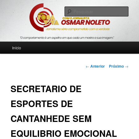
Pular
Jornalismo sério comprometido com a verdade
para
Pesqu
o
conteúdo
Blog Roda Viva
principal
Menu
Início
principal
Navegação
←
Anterior
Próximo
→
de
posts
SECRETARIO DE
ESPORTES DE
CANTANHEDE SEM
EQUILIBRIO EMOCIONAL