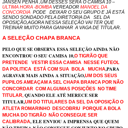
JANSEN PENHA ,UM DESSES SERÁ O CAMISA 10 –
ULTIMA HORA -BOMBA
VEREADOR
MANOEL DA
CONCORDIA
PODE DEIXAR O SEU GRUPO E JÁ ESTÁ
SENDO SONDADO PELA DIRETORIA DA SEL DA
OPOSIÇÃO,AGORA NESSA SELEÇÃO VAI TER QUE
TREINAR MUITO PARA GANHAR A VAGA DE TITULAR.
A SELEÇÃO CHAPA BRANCA
PELO QUE SE OBSERVA ESSA SELEÇÃO AINDA NÃO
ENCONTROU O SEU CAMISA 10
,
O TIGRÃO QUE
PRETENDE VESTIR ESSA CAMISA NESSE FUTEOL
,PARA
DA POLITICA ESTÁ COM SUA BOLA MUCHA
AGRAVAR MAIS AINDA A SITUAÇÃO,
UM DOS SEUS
PUPILOS AMEAÇAM A SEL CHAPA BRANCA POR NÃO
CONCORDAR COM ALGUMAS POSIÇÕES NO TIME
QUANDO ELE ATÉ MERECE SER
TITULAR,
TITULAR,
UM DO
TITULARES DA SEL DA OPOSIÇÃO O
ATLETA ROMARINHO DESCOBRIU PORQUE A BOLA
MUCHA DO TIGRÃO NÃO CONSEGUE SER
, ELE ENVIOU A IMPRENSA QUE QUEM
CALIBRADA
NÃO TREINA NÃO CONSEGUE CONJUNTO NO GRUPO