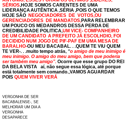
SÉRIOS
,HOJE SOMOS CARENTES DE UMA
LIDERANÇA AUTÊNTICA ,SÉRIA ,POIS O QUE TEMOS
HOJE SÃO
NEGOCIADORES DE VOTOS,OU
GERENCIADORES DE MANDATOS,
PARA RELEMBRAR
UM POUCO OS MEDANDROS DESSA PERDA DE
CREDIBILIDADE POLITICA,
UM VICE- COMPANHEIRO
DE UM CANDIDATO A PREFEITO JÁ ESCOLHDIO, FOI
DECIDIDO NUM JOGO DE PIF-PAF EM UMA MESA DE
BARALHO-
OU MEU BACABAL. . .QUEM TE VIU QUEM
TE VER-. . .muito tempo atrás,
“
o amigo de meu inimigo é
meu inimigo. O amigo do meu amigo, bem que poderia
ser também meu amigo”.
Ocorre que esse grupo DO REI
DA BELA VISTA aí, não segue essa lógica, até porque
está totalmente sem comando.,VAMOS AGUARDAR
POIS
QUEM VIVER VERÁ
VERGONHA DE SER
BACABALENSE-, SE
MELHORAR UM DIA A
VERGONHA
DESAPARECE