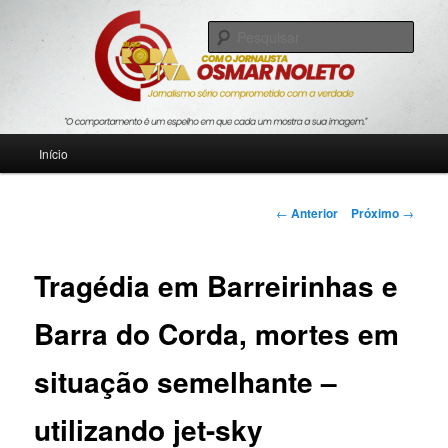
Pular
Jornalismo sério comprometido com a verdade
para
Pesqu
o
conteúdo
Blog Roda Viva
principal
Menu
Início
principal
Navegação
←
Anterior
Próximo
→
de
posts
Tragédia em Barreirinhas e
Barra do Corda, mortes em
situação semelhante –
utilizando jet-sky