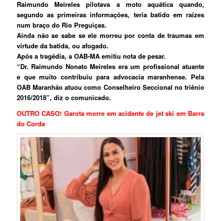
Raimundo Meireles pilotava a moto aquática quando,
segundo as primeiras informações, teria batido em raízes
num braço do Rio Preguiças.
Ainda não se sabe se ele morreu por conta de traumas em
virtude da batida, ou afogado.
Após a tragédia, a OAB-MA emitiu nota de pesar.
“Dr. Raimundo Nonato Meireles era um profissional atuante
e que muito contribuiu para advocacia maranhense. Pela
OAB Maranhão atuou como Conselheiro Seccional no triênio
2016/2018”, diz o comunicado.
OUTRO CASO! Garota morre em acidente de jet ski em Barra
do Corda