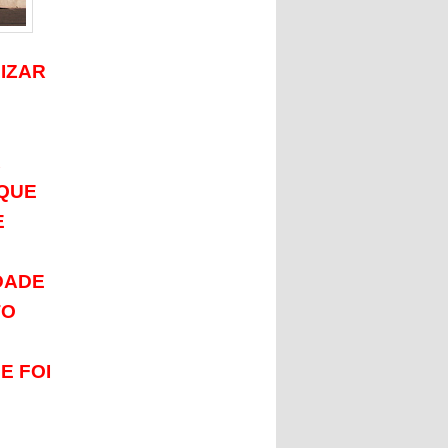
LIZAR
A
 QUE
E
DADE
TO
E FOI