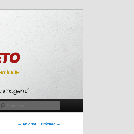
Pesquisar
Navegação
←
Anterior
Próximo
→
de