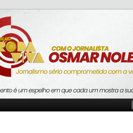
o com a verdade
va