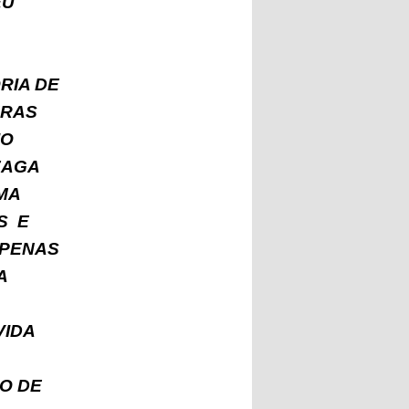
EU
RIA DE
URAS
IO
ZAGA
MA
S E
APENAS
A
VIDA
RO DE