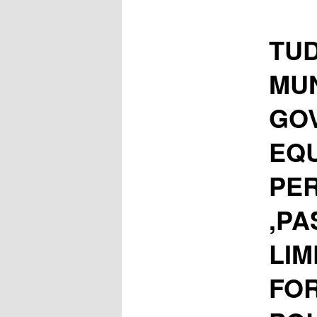
TU
MUN
GO
EQU
PER
,PA
LI
FO