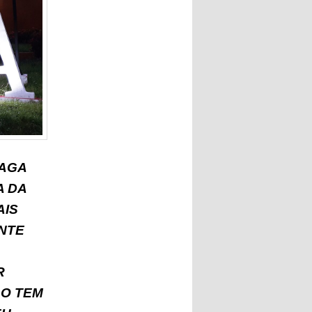
ZAGA
A DA
AIS
NTE
R
ÃO TEM