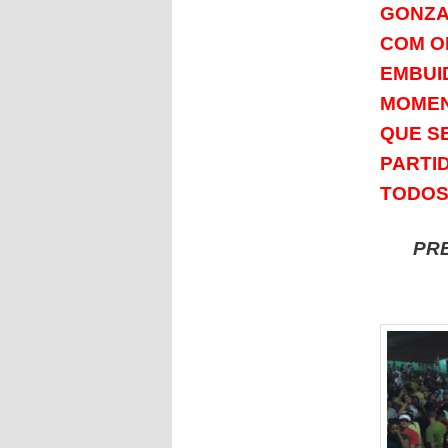
GONZA
COM O
EMBUI
MOMEN
QUE S
PARTID
TODOS
PR