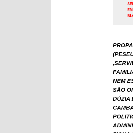
SE
EM
BL
PROPA
(PESE
,SERV
FAMIL
NEM E
SÃO O
DÚZIA
CAMBA
POLITI
ADMINI