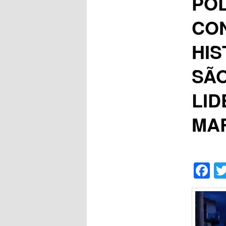
POL
CO
HIS
SÃO
LID
MAR
F