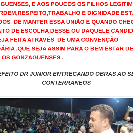
GUENSES, E AOS POUCOS OS FILHOS LEGITI
RDEM,RESPEITO,TRABALHO E DIGNIDADE ES
DOS DE MANTER ESSA UNIÃO E QUANDO CHE
TO DE ESCOLHA DESSE OU DAQUELE CANDI
EJA FEITA ATRAVÉS DE UMA CONVENÇÃO
ÁRIA ,QUE SEJA ASSIM PARA O BEM ESTAR D
 OS GONZAGUENSES .
EFEITO DR JUNIOR ENTREGANDO OBRAS AO S
CONTERRANEOS