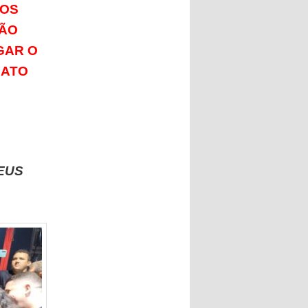
MOS
TÃO
GAR O
DATO
E
EUS