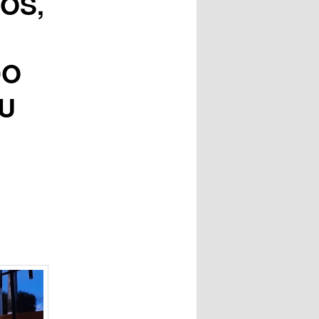
OS,
DO
U