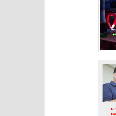
DR
PA