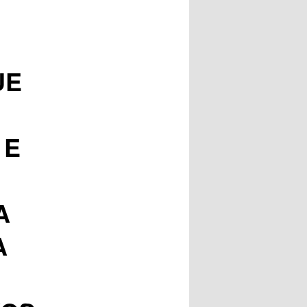
posts
O
UE
 E
A
A