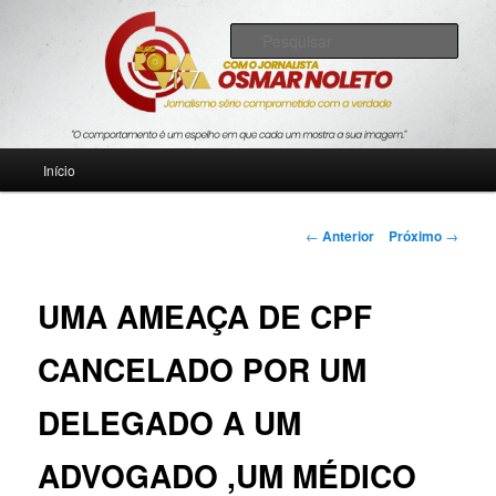
Pular
Jornalismo sério comprometido com a verdade
para
Pesqu
o
conteúdo
Blog Roda Viva
principal
Menu
Início
principal
Navegação
←
Anterior
Próximo
→
de
posts
UMA AMEAÇA DE CPF
CANCELADO POR UM
DELEGADO A UM
ADVOGADO ,UM MÉDICO