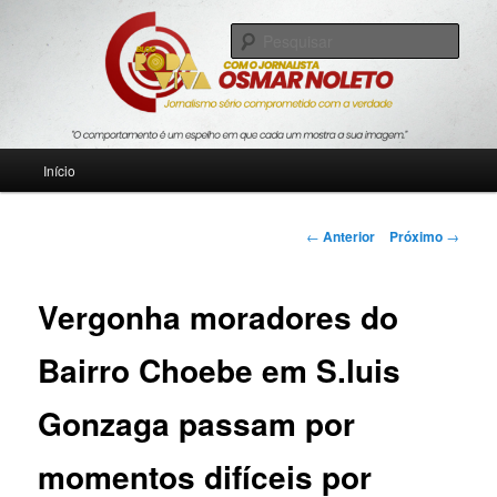
Pular
Jornalismo sério comprometido com a verdade
para
Pesqu
o
conteúdo
Blog Roda Viva
principal
Menu
Início
principal
Navegação
←
Anterior
Próximo
→
de
posts
Vergonha moradores do
Bairro Choebe em S.luis
Gonzaga passam por
momentos difíceis por