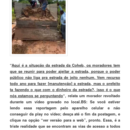
“
Aqui é a situação da estrada da Coheb, os moradores tem
que se reunir para poder ajeitar a estrada, porque o poder
público não liga pra estrada de jeito nenhum. Vem recurso
todo ano para fazer [manutenção] a estrada, mas o prefeito
ta fazendo o que com o dinheiro da estrada?, isso é o que
nós estamos se perguntando
“, relata um morador revoltado
durante um vídeo gravado no local.BS: Se você estiver
lendo essa reportagem pelo aparelho celular e não
conseguir da play no vídeo; desça até o fim da postagem, e
clique na opção “ver versão para a web”, pronto.
Essa, é a
triste realidade que se encontram as vias de acesso a todos