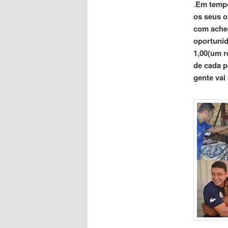
.
Em tempo
os seus o
com acheg
oportunid
1,00(um r
de cada p
gente vai