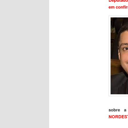
em confir
sobre a
NORDEST