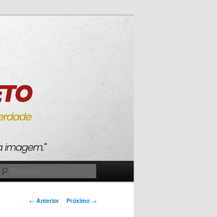
Pesquisar
Navegação
←
Anterior
Próximo
→
de