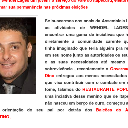
mar sua permanência nas próximas eleições
Se buscarmos nos anais da Assembleia L
as atividades de WENDEL LAGES
encontrar uma gama de inciativas que h
diretamente a comunidade carente q
tinha imaginado que teria alguém pra r
em seu nome junto as autoridades os se
e as suas necessidades até mesmo 
sobrevivência , recentemente o
Governad
Dino
entregou aos menos necessitados
que visa contribuir com o combate em e
fome, falamos do
RESTAURANTE POP
uma inciativa desse menino que de Itap
não nasceu em berço de ouro, começou a
 orientação do seu pai por detrás dos
Balcões do 
INO,