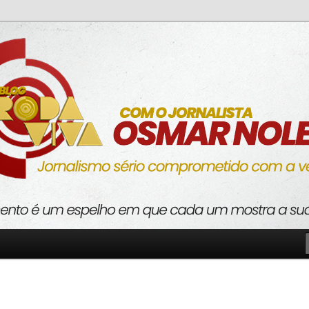
o com a verdade
va