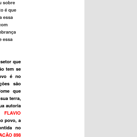
u sobre
to é que
a essa
 com
embrança
e essa
 setor que
ão tem se
povo é no
ções são
 fome que
sua terra,
ua autoria
or
FLAVIO
ao povo, a
ontida no
CAÇÃO 898