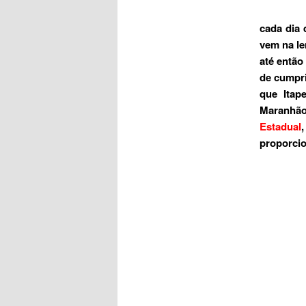
cada dia
vem na le
até então
de cumpri
que Itap
Maranhão
Estadual
proporci