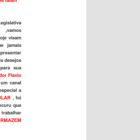
egislativa
 ,vamos
oje visam
ue jamais
epresentar
us desejos
para sua
or Flavio
 um canal
special a
ULAR
, foi
ecuru que
 trabalhar
ARMAZEM