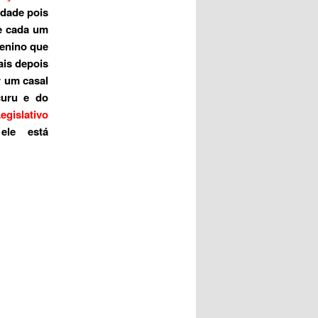
idade pois
e cada um
menino que
ais depois
r um casal
curu e do
gislativo
 ele está