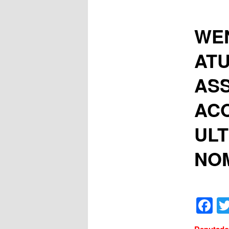
WE
ATU
ASS
ACO
ULT
NOM
F
Deputado 