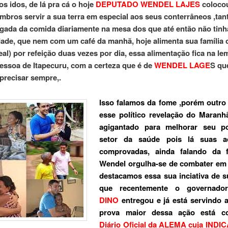
s idos, de lá pra cá o hoje
DEPUTADO WENDEL LAJES
coloco
mbros servir a sua terra em especial aos seus conterrâneos ,tan
ada da comida diariamente na mesa dos que até então não tinh
ade, que nem com um café da manhã, hoje alimenta sua família
eal) por refeição duas vezes por dia, essa alimentação fica na l
essoa de Itapecuru, com a certeza que é de
WENDEL LAGE
S qu
 precisar sempre,.
Isso falamos da fome ,porém outro
esse político revelação do Maranh
agigantado para melhorar seu 
setor da saúde pois lá suas a
comprovadas, ainda falando da
Wendel orgulha-se de combater em 
destacamos essa sua inciativa de s
que recentemente o governad
DINO
entregou e já está servindo 
prova maior dessa ação está c
Diário Oficial da ALEMA cuja INDI