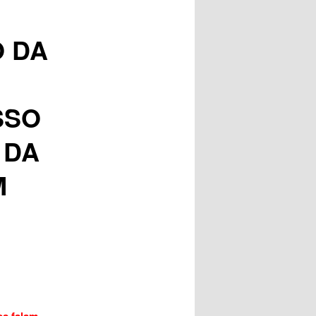
posts
 DA
SSO
 DA
M
es falam