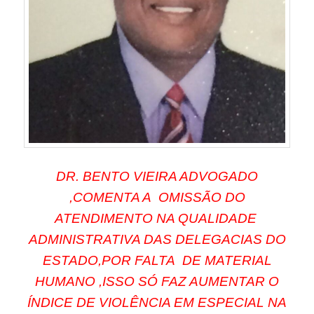
DR. BENTO VIEIRA ADVOGADO
,COMENTA A OMISSÃO DO
ATENDIMENTO NA QUALIDADE
ADMINISTRATIVA DAS DELEGACIAS DO
ESTADO,POR FALTA DE MATERIAL
HUMANO ,ISSO SÓ FAZ AUMENTAR O
ÍNDICE DE VIOLÊNCIA EM ESPECIAL NA