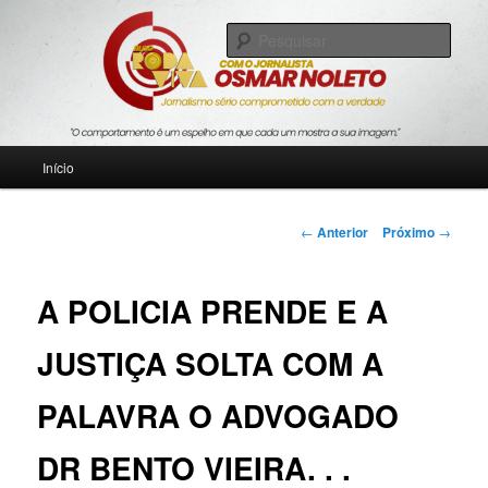
Pular
Jornalismo sério comprometido com a verdade
para
Pesqu
o
conteúdo
Blog Roda Viva
principal
Menu
Início
principal
Navegação
←
Anterior
Próximo
→
de
posts
A POLICIA PRENDE E A
JUSTIÇA SOLTA COM A
PALAVRA O ADVOGADO
DR BENTO VIEIRA. . .