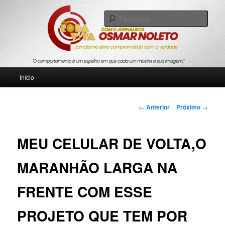
Pular
Jornalismo sério comprometido com a verdade
para
Pesqu
o
conteúdo
Blog Roda Viva
principal
Menu
Início
principal
Navegação
←
Anterior
Próximo
→
de
posts
MEU CELULAR DE VOLTA,O
MARANHÃO LARGA NA
FRENTE COM ESSE
PROJETO QUE TEM POR