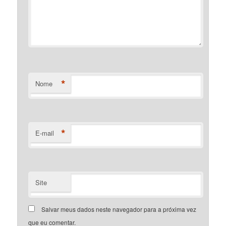
*
Nome
*
E-mail
Site
Salvar meus dados neste navegador para a próxima vez
que eu comentar.