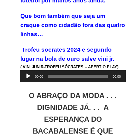
futebol por muitos anos ainda.
Que bom também que seja um
craque como cidadão fora das quatro
linhas…
Trofeu socrates 2024 e segundo
lugar na bola de ouro salve vini jr.
( VINI JUNIR-TROFEU SÓCRATES – APERT O PLAY)
Tocador
00:00
00:00
de
áudio
O ABRAÇO DA MODA . . .
DIGNIDADE JÁ. . . A
ESPERANÇA DO
BACABALENSE É QUE