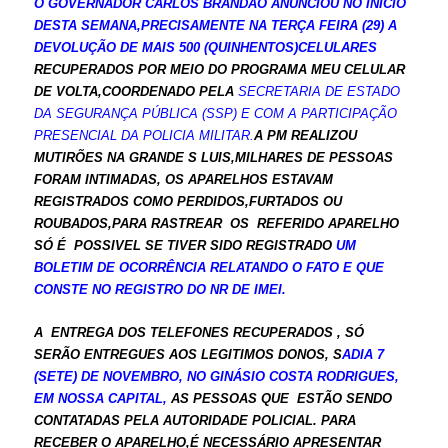
O GOVERNADOR CARLOS BRANDÃO ANUNCIOU NO INICIO
DESTA SEMANA,PRECISAMENTE NA TERÇA FEIRA (29) A
DEVOLUÇÃO DE MAIS 500 (QUINHENTOS)CELULARES
RECUPERADOS POR MEIO DO PROGRAMA MEU CELULAR
DE VOLTA,COORDENADO PELA
S
ECRETARIA DE ESTADO
DA SEGURANÇA PÚBLICA (SSP) E COM A PARTICIPAÇÃO
PRESENCIAL DA POLICIA MILITAR.
A PM REALIZOU
MUTIRÕES NA GRANDE S LUIS,MILHARES DE PESSOAS
FORAM INTIMADAS, OS APARELHOS ESTAVAM
REGISTRADOS COMO PERDIDOS,FURTADOS OU
ROUBADOS,PARA RASTREAR OS REFERIDO APARELHO
SÓ É POSSIVEL SE TIVER SIDO REGISTRADO
UM
BOLETIM DE OCORRÊNCIA RELATANDO O FATO E QUE
CONSTE NO REGISTRO DO NR DE IMEI.
A ENTREGA DOS TELEFONES RECUPERADOS , SÓ
SERÃO ENTREGUES AOS LEGITIMOS DONOS, S
A
DIA 7
(SETE) DE NOVEMBRO, NO GINÁSIO COSTA RODRIGUES,
EM NOSSA
CAPITAL,
AS PESSOAS QUE ESTÃO SENDO
CONTATADAS PELA AUTORIDADE POLICIAL. PARA
RECEBER O APARELHO,É NECESSÁRIO APRESENTAR