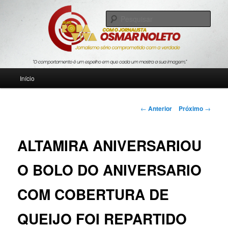
Pular
Jornalismo sério comprometido com a verdade
para
Pesqu
o
conteúdo
Blog Roda Viva
principal
Menu
Início
principal
Navegação
←
Anterior
Próximo
→
de
posts
ALTAMIRA ANIVERSARIOU
O BOLO DO ANIVERSARIO
COM COBERTURA DE
QUEIJO FOI REPARTIDO