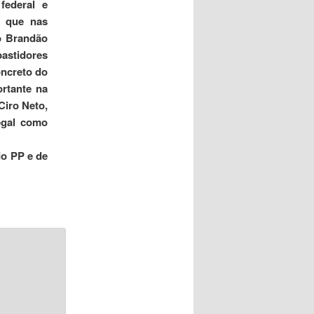
federal e
r que nas
do Brandão
astidores
oncreto do
rtante na
Ciro Neto,
egal como
do PP e de
*