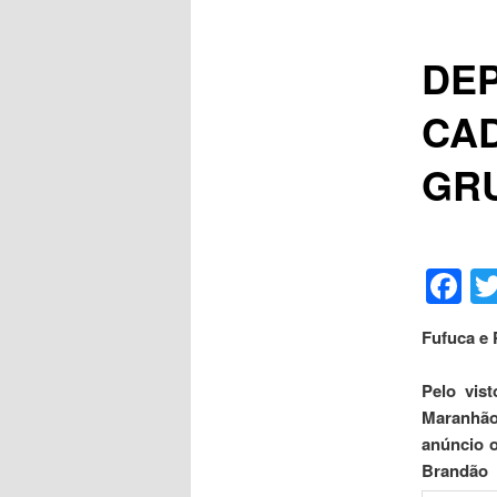
DE
CAD
GR
F
Fufuca e 
Pelo vis
Maranhão
anúncio o
Brandão