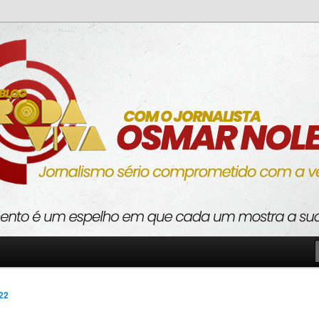
o com a verdade
va
022