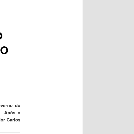
posts
O
ÃO
overno do
s. Após o
dor Carlos