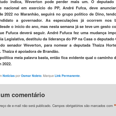
udo indica, Weverton pode perder mais um. O deputado 
te nacional em exercício do PP, André Fufca, deve anuncia
de 2022 no Maranhão, seguirá no grupo político de Dino, ten
ndidato a governador.
As especulações já ocorrem nos b
 desde o início do ano, mas nesta semana já se teve um gesto c
ue Fufuca deverá seguir.
André Fufuca fez uma mudança impo
a Legislativa, destituiu da liderança do PP na Casa o deputado 
 do senador Weverton, para nomear a deputada Thaiza Hort
r. Thaiza é apoiadora de Brandão.
olítica meia palavra basta, então fica evidente qual o caminho 
 2022.
em
Notícias
por
Osmar Noleto
. Marque
Link Permanente
.
 um comentário
eço de e-mail não será publicado.
Campos obrigatórios são marcados com