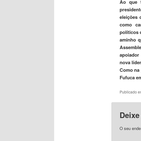
Ao que t
presiden
eleições 
como ca
políticos
aminho q
Assemblei
apoiador
nova líde
Como na p
Fufuca em
Publicado 
Deixe
O seu ender