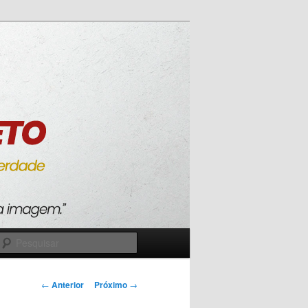
Pesquisar
Navegação
←
Anterior
Próximo
→
de