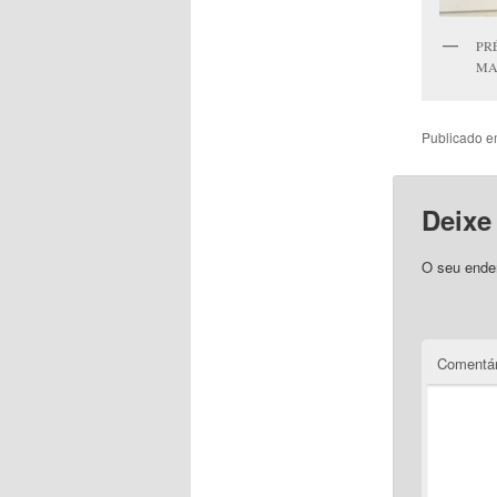
PR
MA
Publicado 
Deixe
O seu ender
Comentár