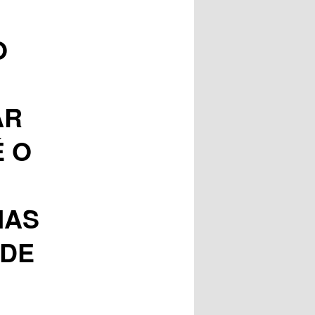
posts
O
AR
É O
O
NAS
 DE