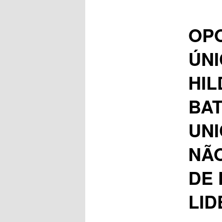
OP
ÚNI
HIL
BAT
UNI
NÃO
DE 
LI