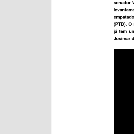
senador 
levantame
empatado
(PTB).
O 
já tem u
Josimar d