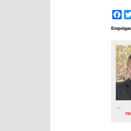
F
Empolgad
S
PR