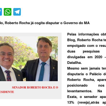
acebook
Twitter
WhatsApp
Telegram
o, Roberto Rocha já cogita disputar o Governo do MA
Pelas informações obt
Blog, Roberto Rocha te
empolgado com o resu
duas pesquisas el
divulgadas em 2020 
DataIlha.
Mesmo sem jamais ter
disputaria o Palácio 
Roberto Rocha, apar
posicionado no
ENADOR ROBERTO ROCHA E O
levantamentos. Na 
ESIDENTE
Exata, o senador ap
13% (reveja),atrás 