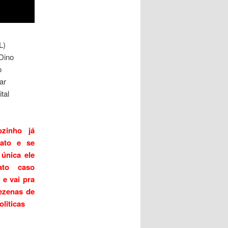
L)
Dino
o
ar
tal
zinho já
dato e se
 única ele
ato caso
 e vai pra
dezenas de
oliticas