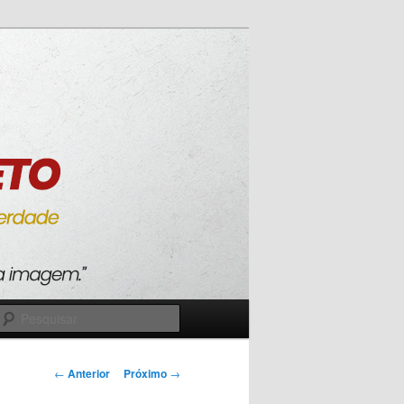
Pesquisar
Navegação
←
Anterior
Próximo
→
de