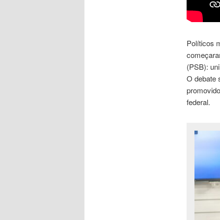
Políticos 
começaram
(PSB): un
O debate s
promovido
federal.