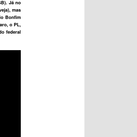
B). Já no
veja), mas
io Bonfim
aro, o PL,
o federal