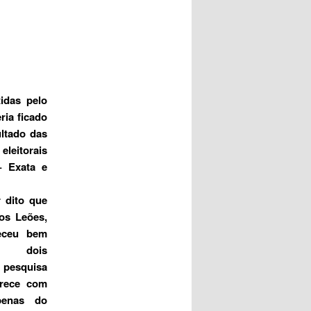
idas pelo
ria ficado
ltado das
eitorais
– Exata e
 dito que
dos Leões,
eceu bem
s dois
pesquisa
arece com
apenas do