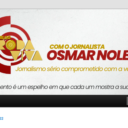
o com a verdade
va
022