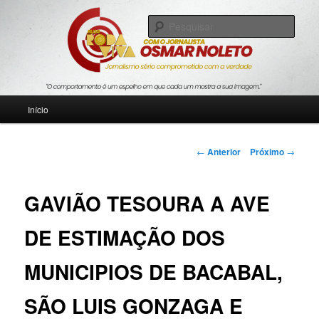
Pular
Jornalismo sério comprometido com a verdade
para
Pesqu
o
conteúdo
Blog Roda Viva
principal
Menu
Início
principal
Navegação
←
Anterior
Próximo
→
de
posts
GAVIÃO TESOURA A AVE
DE ESTIMAÇÃO DOS
MUNICIPIOS DE BACABAL,
SÃO LUIS GONZAGA E