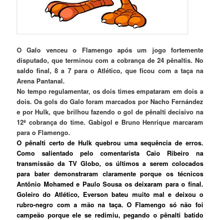
O Galo venceu o Flamengo após um jogo fortemente
disputado, que terminou com a cobrança de 24 pênaltis. No
saldo final, 8 a 7 para o Atlético, que ficou com a taça na
Arena Pantanal.
No tempo regulamentar, os dois times empataram em dois a
dois. Os gols do Galo foram marcados por Nacho Fernández
e por Hulk, que brilhou fazendo o gol de pênalti decisivo na
12ª cobrança do time. Gabigol e Bruno Henrique marcaram
para o Flamengo.
O pênalti certo de Hulk quebrou uma sequência de erros.
Como salientado pelo comentarista Caio Ribeiro na
transmissão da TV Globo, os últimos a serem colocados
para bater demonstraram claramente porque os técnicos
Antônio Mohamed e Paulo Sousa os deixaram para o final.
Goleiro do Atlético, Everson bateu muito mal e deixou o
rubro-negro com a mão na taça. O Flamengo só não foi
campeão porque ele se redimiu, pegando o pênalti batido