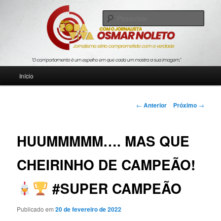
Pular
Jornalismo sério comprometido com a verdade
para
Pesqu
o
conteúdo
Blog Roda Viva
principal
Menu
Início
principal
Navegação
←
Anterior
Próximo
→
de
posts
HUUMMMMM…. MAS QUE
CHEIRINHO DE CAMPEÃO!
#SUPER CAMPEÃO
Publicado em
20 de fevereiro de 2022