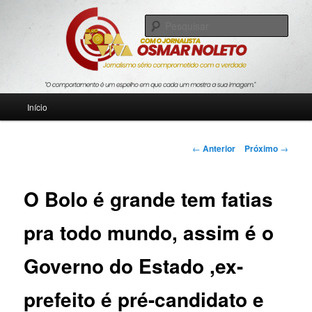
Pular
Jornalismo sério comprometido com a verdade
para
Pesqu
o
conteúdo
Blog Roda Viva
principal
Menu
Início
principal
Navegação
←
Anterior
Próximo
→
de
posts
O Bolo é grande tem fatias
pra todo mundo, assim é o
Governo do Estado ,ex-
prefeito é pré-candidato e