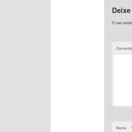
Deixe
O seu ender
Comentár
Nome