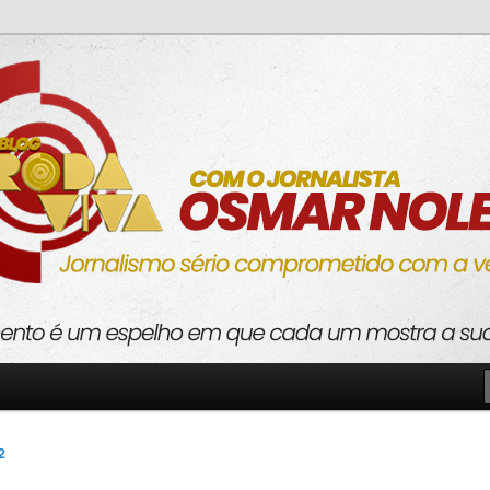
o com a verdade
va
2