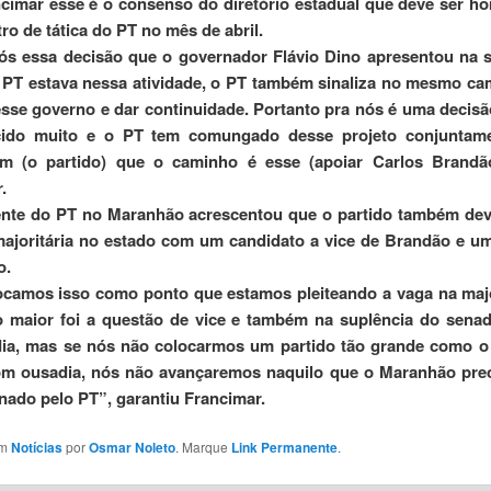
cimar esse é o consenso do diretório estadual que deve ser 
ro de tática do PT no mês de abril.
ós essa decisão que o governador Flávio Dino apresentou na 
 PT estava nessa atividade, o PT também sinaliza no mesmo c
esse governo e dar continuidade. Portanto pra nós é uma decis
ido muito e o PT tem comungado desse projeto conjuntame
ram (o partido) que o caminho é esse (apoiar Carlos Brandão
.
ente do PT no Maranhão acrescentou que o partido também de
ajoritária no estado com um candidato a vice de Brandão e u
o.
camos isso como ponto que estamos pleiteando a vaga na majo
o maior foi a questão de vice e também na suplência do senad
dia, mas se nós não colocarmos um partido tão grande como o
om ousadia, nós não avançaremos naquilo que o Maranhão prec
nado pelo PT”, garantiu Francimar.
em
Notícias
por
Osmar Noleto
. Marque
Link Permanente
.