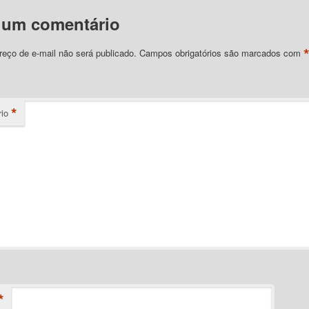
 um comentário
eço de e-mail não será publicado.
Campos obrigatórios são marcados com
*
io
*