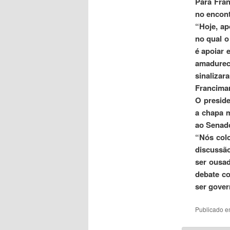
Para Fran
no encont
“Hoje, ap
no qual o
é apoiar 
amadurec
sinaliza
Francimar
O presid
a chapa m
ao Senad
“Nós colo
discussã
ser ousa
debate c
ser gover
Publicado 