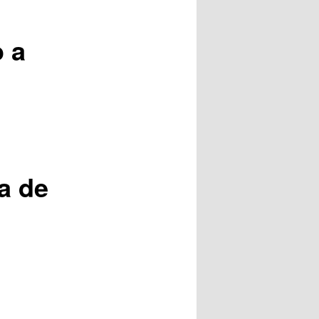
posts
 a
a de