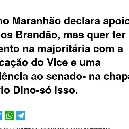
no Maranhão declara apoio
los Brandão, mas quer ter
ento na majoritária com a
icação do Vice e uma
lência ao senado- na chap
io Dino-só isso.
acebook
Twitter
WhatsApp
Telegram
e do PT confirma apoio a Carlos Brandão no Maranhão