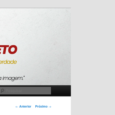
Pesquisar
Navegação
←
Anterior
Próximo
→
de