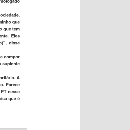
homologado
sociedade,
aminho que
ão que tem
nte. Eles
)”, disse
ve compor
m suplente
ritária. A
o. Parece
 PT nesse
isa que é